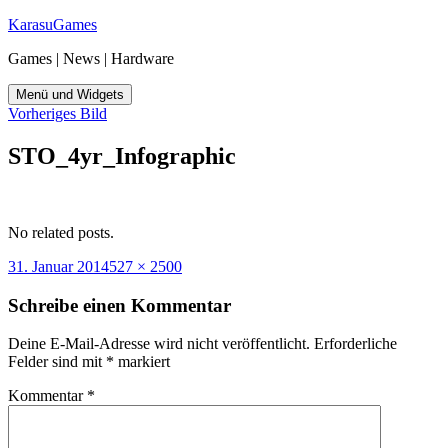
Zum
KarasuGames
Inhalt
Games | News | Hardware
springen
Menü und Widgets
Vorheriges Bild
STO_4yr_Infographic
No related posts.
Veröffentlicht
Originalgröße
31. Januar 2014
527 × 2500
am
Schreibe einen Kommentar
Deine E-Mail-Adresse wird nicht veröffentlicht.
Erforderliche
Felder sind mit
*
markiert
Kommentar
*