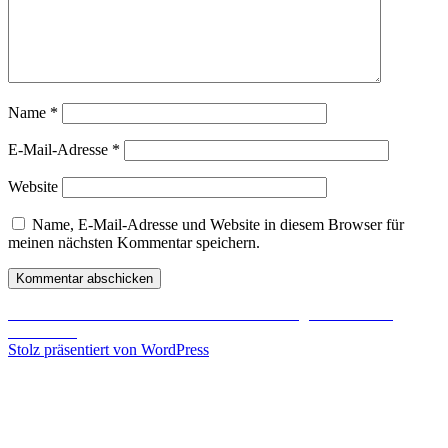
Name
*
E-Mail-Adresse
*
Website
Name, E-Mail-Adresse und Website in diesem Browser für
meinen nächsten Kommentar speichern.
Beitragsnavigation
Veröffentlicht in
Star Trek Online: 4. Geburtstag und Start der
Season 8.5
Stolz präsentiert von WordPress