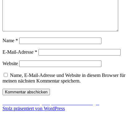
Name
*
E-Mail-Adresse
*
Website
Name, E-Mail-Adresse und Website in diesem Browser für
meinen nächsten Kommentar speichern.
Beitragsnavigation
Veröffentlicht in
DayZ Epoch Guide für Anfänger
Stolz präsentiert von WordPress