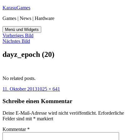
Zum
KarasuGames
Inhalt
Games | News | Hardware
springen
Menü und Widgets
Vorheriges Bild
Nächstes Bild
dayz_epoch (20)
No related posts.
Veröffentlicht
Originalgröße
11. Oktober 2013
1025 × 641
am
Schreibe einen Kommentar
Deine E-Mail-Adresse wird nicht veröffentlicht.
Erforderliche
Felder sind mit
*
markiert
Kommentar
*