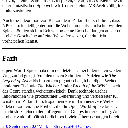
dir vor, in einer echten Stadt zu spielen, die durch AR-Elemente zu
einer fantastischen Spielwelt wird, oder in einer VR-Welt völlig frei
umherzustreifen.
Auch die Integration von KI könnte in Zukunft dazu führen, dass
NPCs noch intelligenter und die Welten noch dynamischer werden.
Spiele könnten sich in Echtzeit an deine Entscheidungen anpassen
und die Geschichte auf eine Weise fortsetzen, die du nicht
vorhersehen kannst.
Fazit
Open-World-Spiele haben in den letzten Jahrzehnten einen weiten
Weg zurückgelegt. Von den ersten Schritten in Spielen wie
The
Legend of Zelda
bis hin zu den gigantischen, lebendigen Welten
moderner Titel wie
The Witcher 3
oder
Breath of the Wild
hat sich
das Genre ständig weiterentwickelt. Dank technologischer
Innovationen wie prozeduraler Generierung und verbesserter KI
wirst du in Zukunft noch spannendere und immersivere Welten
erleben können. Die Freiheit, die dir Open-World-Spiele bieten,
macht sie zu einem der aufregendsten Genres in der Gaming-Welt –
und die Zukunft hält sicherlich noch viele Überraschungen bereit.
Veröffentlicht
Autor
Kategorien
20. September 2024
Markus Sleivoski
Hot Games