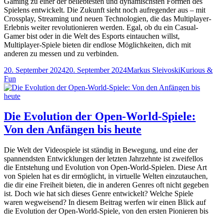
Gaming zu einer der beliebtesten und dynamischsten Formen des
Spielens entwickelt. Die Zukunft sieht noch aufregender aus – mit
Crossplay, Streaming und neuen Technologien, die das Multiplayer-
Erlebnis weiter revolutionieren werden. Egal, ob du ein Casual-
Gamer bist oder in die Welt des Esports eintauchen willst,
Multiplayer-Spiele bieten dir endlose Möglichkeiten, dich mit
anderen zu messen und zu verbinden.
Veröffentlicht
Autor
Kategorien
20. September 2024
20. September 2024
Markus Sleivoski
Kurious &
am
Fun
Die Evolution der Open-World-Spiele:
Von den Anfängen bis heute
Die Welt der Videospiele ist ständig in Bewegung, und eine der
spannendsten Entwicklungen der letzten Jahrzehnte ist zweifellos
die Entstehung und Evolution von Open-World-Spielen. Diese Art
von Spielen hat es dir ermöglicht, in virtuelle Welten einzutauchen,
die dir eine Freiheit bieten, die in anderen Genres oft nicht gegeben
ist. Doch wie hat sich dieses Genre entwickelt? Welche Spiele
waren wegweisend? In diesem Beitrag werfen wir einen Blick auf
die Evolution der Open-World-Spiele, von den ersten Pionieren bis