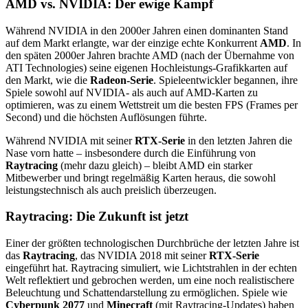
AMD vs. NVIDIA: Der ewige Kampf
Während NVIDIA in den 2000er Jahren einen dominanten Stand
auf dem Markt erlangte, war der einzige echte Konkurrent
AMD
. In
den späten 2000er Jahren brachte AMD (nach der Übernahme von
ATI Technologies) seine eigenen Hochleistungs-Grafikkarten auf
den Markt, wie die
Radeon-Serie
. Spieleentwickler begannen, ihre
Spiele sowohl auf NVIDIA- als auch auf AMD-Karten zu
optimieren, was zu einem Wettstreit um die besten FPS (Frames per
Second) und die höchsten Auflösungen führte.
Während NVIDIA mit seiner
RTX-Serie
in den letzten Jahren die
Nase vorn hatte – insbesondere durch die Einführung von
Raytracing
(mehr dazu gleich) – bleibt AMD ein starker
Mitbewerber und bringt regelmäßig Karten heraus, die sowohl
leistungstechnisch als auch preislich überzeugen.
Raytracing: Die Zukunft ist jetzt
Einer der größten technologischen Durchbrüche der letzten Jahre ist
das
Raytracing
, das NVIDIA 2018 mit seiner
RTX-Serie
eingeführt hat. Raytracing simuliert, wie Lichtstrahlen in der echten
Welt reflektiert und gebrochen werden, um eine noch realistischere
Beleuchtung und Schattendarstellung zu ermöglichen. Spiele wie
Cyberpunk 2077
und
Minecraft
(mit Raytracing-Updates) haben