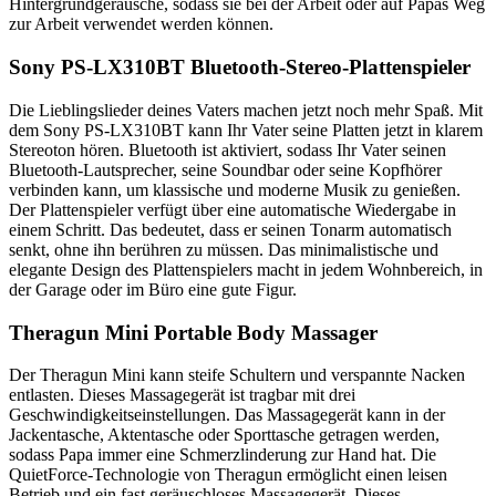
Hintergrundgeräusche, sodass sie bei der Arbeit oder auf Papas Weg
zur Arbeit verwendet werden können.
Sony PS-LX310BT Bluetooth-Stereo-Plattenspieler
Die Lieblingslieder deines Vaters machen jetzt noch mehr Spaß. Mit
dem Sony PS-LX310BT kann Ihr Vater seine Platten jetzt in klarem
Stereoton hören. Bluetooth ist aktiviert, sodass Ihr Vater seinen
Bluetooth-Lautsprecher, seine Soundbar oder seine Kopfhörer
verbinden kann, um klassische und moderne Musik zu genießen.
Der Plattenspieler verfügt über eine automatische Wiedergabe in
einem Schritt. Das bedeutet, dass er seinen Tonarm automatisch
senkt, ohne ihn berühren zu müssen. Das minimalistische und
elegante Design des Plattenspielers macht in jedem Wohnbereich, in
der Garage oder im Büro eine gute Figur.
Theragun Mini Portable Body Massager
Der Theragun Mini kann steife Schultern und verspannte Nacken
entlasten. Dieses Massagegerät ist tragbar mit drei
Geschwindigkeitseinstellungen. Das Massagegerät kann in der
Jackentasche, Aktentasche oder Sporttasche getragen werden,
sodass Papa immer eine Schmerzlinderung zur Hand hat. Die
QuietForce-Technologie von Theragun ermöglicht einen leisen
Betrieb und ein fast geräuschloses Massagegerät. Dieses