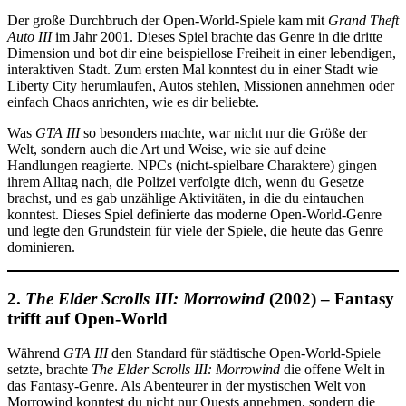
Der große Durchbruch der Open-World-Spiele kam mit
Grand Theft
Auto III
im Jahr 2001. Dieses Spiel brachte das Genre in die dritte
Dimension und bot dir eine beispiellose Freiheit in einer lebendigen,
interaktiven Stadt. Zum ersten Mal konntest du in einer Stadt wie
Liberty City herumlaufen, Autos stehlen, Missionen annehmen oder
einfach Chaos anrichten, wie es dir beliebte.
Was
GTA III
so besonders machte, war nicht nur die Größe der
Welt, sondern auch die Art und Weise, wie sie auf deine
Handlungen reagierte. NPCs (nicht-spielbare Charaktere) gingen
ihrem Alltag nach, die Polizei verfolgte dich, wenn du Gesetze
brachst, und es gab unzählige Aktivitäten, in die du eintauchen
konntest. Dieses Spiel definierte das moderne Open-World-Genre
und legte den Grundstein für viele der Spiele, die heute das Genre
dominieren.
2.
The Elder Scrolls III: Morrowind
(2002) – Fantasy
trifft auf Open-World
Während
GTA III
den Standard für städtische Open-World-Spiele
setzte, brachte
The Elder Scrolls III: Morrowind
die offene Welt in
das Fantasy-Genre. Als Abenteurer in der mystischen Welt von
Morrowind konntest du nicht nur Quests annehmen, sondern die