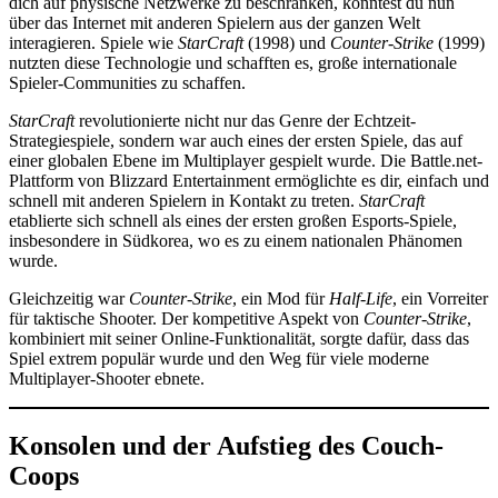
dich auf physische Netzwerke zu beschränken, konntest du nun
über das Internet mit anderen Spielern aus der ganzen Welt
interagieren. Spiele wie
StarCraft
(1998) und
Counter-Strike
(1999)
nutzten diese Technologie und schafften es, große internationale
Spieler-Communities zu schaffen.
StarCraft
revolutionierte nicht nur das Genre der Echtzeit-
Strategiespiele, sondern war auch eines der ersten Spiele, das auf
einer globalen Ebene im Multiplayer gespielt wurde. Die Battle.net-
Plattform von Blizzard Entertainment ermöglichte es dir, einfach und
schnell mit anderen Spielern in Kontakt zu treten.
StarCraft
etablierte sich schnell als eines der ersten großen Esports-Spiele,
insbesondere in Südkorea, wo es zu einem nationalen Phänomen
wurde.
Gleichzeitig war
Counter-Strike
, ein Mod für
Half-Life
, ein Vorreiter
für taktische Shooter. Der kompetitive Aspekt von
Counter-Strike
,
kombiniert mit seiner Online-Funktionalität, sorgte dafür, dass das
Spiel extrem populär wurde und den Weg für viele moderne
Multiplayer-Shooter ebnete.
Konsolen und der Aufstieg des Couch-
Coops