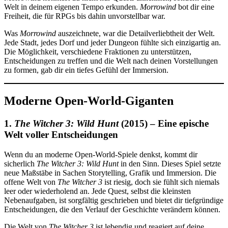
Welt in deinem eigenen Tempo erkunden.
Morrowind
bot dir eine
Freiheit, die für RPGs bis dahin unvorstellbar war.
Was
Morrowind
auszeichnete, war die Detailverliebtheit der Welt.
Jede Stadt, jedes Dorf und jeder Dungeon fühlte sich einzigartig an.
Die Möglichkeit, verschiedene Fraktionen zu unterstützen,
Entscheidungen zu treffen und die Welt nach deinen Vorstellungen
zu formen, gab dir ein tiefes Gefühl der Immersion.
Moderne Open-World-Giganten
1.
The Witcher 3: Wild Hunt
(2015) – Eine epische
Welt voller Entscheidungen
Wenn du an moderne Open-World-Spiele denkst, kommt dir
sicherlich
The Witcher 3: Wild Hunt
in den Sinn. Dieses Spiel setzte
neue Maßstäbe in Sachen Storytelling, Grafik und Immersion. Die
offene Welt von
The Witcher 3
ist riesig, doch sie fühlt sich niemals
leer oder wiederholend an. Jede Quest, selbst die kleinsten
Nebenaufgaben, ist sorgfältig geschrieben und bietet dir tiefgründige
Entscheidungen, die den Verlauf der Geschichte verändern können.
Die Welt von
The Witcher 3
ist lebendig und reagiert auf deine