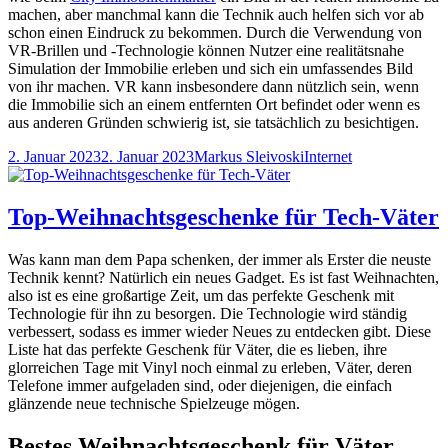
machen, aber manchmal kann die Technik auch helfen sich vor ab
schon einen Eindruck zu bekommen. Durch die Verwendung von
VR-Brillen und -Technologie können Nutzer eine realitätsnahe
Simulation der Immobilie erleben und sich ein umfassendes Bild
von ihr machen. VR kann insbesondere dann nützlich sein, wenn
die Immobilie sich an einem entfernten Ort befindet oder wenn es
aus anderen Gründen schwierig ist, sie tatsächlich zu besichtigen.
Veröffentlicht
Autor
Kategorien
2. Januar 2023
2. Januar 2023
Markus Sleivoski
Internet
am
Top-Weihnachtsgeschenke für Tech-Väter
Was kann man dem Papa schenken, der immer als Erster die neuste
Technik kennt? Natürlich ein neues Gadget. Es ist fast Weihnachten,
also ist es eine großartige Zeit, um das perfekte Geschenk mit
Technologie für ihn zu besorgen. Die Technologie wird ständig
verbessert, sodass es immer wieder Neues zu entdecken gibt. Diese
Liste hat das perfekte Geschenk für Väter, die es lieben, ihre
glorreichen Tage mit Vinyl noch einmal zu erleben, Väter, deren
Telefone immer aufgeladen sind, oder diejenigen, die einfach
glänzende neue technische Spielzeuge mögen.
Bestes Weihnachtsgeschenk für Väter