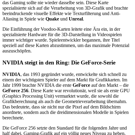
das Gaming sollte nie wieder dasselbe sein. Diese Karte
spezialisierte sich auf die Verarbeitung von 3D-Grafik und brachte
beeindruckende visuelle Effekte wie Texturfilterung und Anti-
Aliasing in Spiele wie
Quake
und
Unreal
.
Die Einführung der Voodoo-Karten leitete eine Ära ein, in der
spezialisierte Hardware für die 3D-Darstellung in Videospielen
immer wichtiger wurde. Spieleentwickler begannen, ihre Titel
speziell auf diese Karten abzustimmen, um das maximale Potenzial
auszuschöpfen.
NVIDIA steigt in den Ring: Die GeForce-Serie
NVIDIA
, das 1993 gegründet wurde, entwickelte sich schnell zu
einem der wichtigsten Spieler auf dem Markt für Grafikkarten. Im
Jahr 1999 brachte NVIDIA die erste
GeForce
auf den Markt – die
GeForce 256
. Diese Karte war revolutionär, weil sie als erste GPU
(Graphics Processing Unit) vermarktet wurde, die sowohl die
Grafikberechnung als auch die Geometrieverarbeitung übernahm.
Das bedeutete, dass sie nicht nur die Pixel auf dem Bildschirm
anordnete, sondern auch die dreidimensionalen Modelle in Spielen
berechnete.
Die GeForce 256 setzte den Standard für die folgenden Jahre und
half dabei, Gaming-Grafik auf ein völlig neues Niveau zu heben.