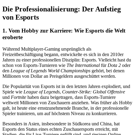
Die Professionalisierung: Der Aufstieg
von Esports
1. Vom Hobby zur Karriere: Wie Esports die Welt
eroberte
Während Multiplayer-Gaming ursprünglich als
Freizeitbeschäftigung begann, entwickelte es sich in den 2010er
Jahren zu einer professionellen Disziplin: Esports. Vielleicht hast du
schon von Esports-Turnieren wie
The International
für
Dota 2
oder
den
League of Legends World Championships
gehört, bei denen
Millionen von Dollar an Preisgeldern ausgeschüttet werden.
Die Popularität von Esports ist in den letzten Jahren explodiert, und
Spiele wie
League of Legends
,
Counter-Strike: Global Offensive
und
Fortnite
haben dazu beigetragen, dass Esports-Turniere
weltweit Millionen von Zuschauern anziehen. Was früher als Hobby
galt, ist heute eine ernstzunehmende Branche, in der professionelle
Spieler trainieren, um auf höchstem Niveau zu konkurrieren.
Besonders in Asien, insbesondere in Südkorea und China, hat
Esports den Status eines echten Zuschauersports erreicht, mit
Stadien, die für Live-Turniere gefüllt sind, und riesigen Online-