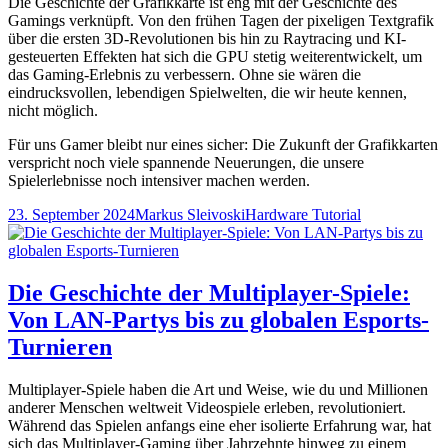
Die Geschichte der Grafikkarte ist eng mit der Geschichte des
Gamings verknüpft. Von den frühen Tagen der pixeligen Textgrafik
über die ersten 3D-Revolutionen bis hin zu Raytracing und KI-
gesteuerten Effekten hat sich die GPU stetig weiterentwickelt, um
das Gaming-Erlebnis zu verbessern. Ohne sie wären die
eindrucksvollen, lebendigen Spielwelten, die wir heute kennen,
nicht möglich.
Für uns Gamer bleibt nur eines sicher: Die Zukunft der Grafikkarten
verspricht noch viele spannende Neuerungen, die unsere
Spielerlebnisse noch intensiver machen werden.
Veröffentlicht
Autor
Kategorien
23. September 2024
Markus Sleivoski
Hardware Tutorial
am
Die Geschichte der Multiplayer-Spiele:
Von LAN-Partys bis zu globalen Esports-
Turnieren
Multiplayer-Spiele haben die Art und Weise, wie du und Millionen
anderer Menschen weltweit Videospiele erleben, revolutioniert.
Während das Spielen anfangs eine eher isolierte Erfahrung war, hat
sich das Multiplayer-Gaming über Jahrzehnte hinweg zu einem