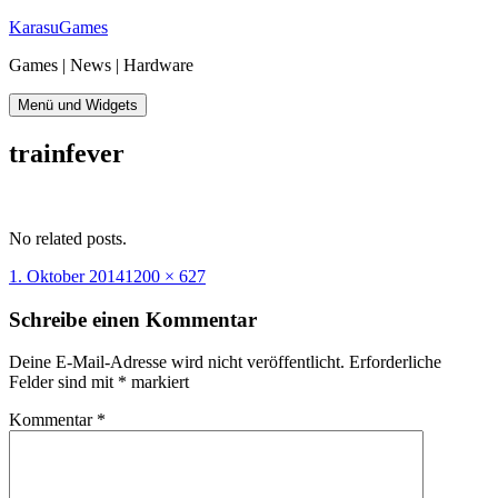
Zum
KarasuGames
Inhalt
Games | News | Hardware
springen
Menü und Widgets
trainfever
No related posts.
Veröffentlicht
Originalgröße
1. Oktober 2014
1200 × 627
am
Schreibe einen Kommentar
Deine E-Mail-Adresse wird nicht veröffentlicht.
Erforderliche
Felder sind mit
*
markiert
Kommentar
*