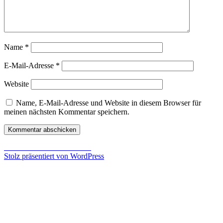
Name
*
E-Mail-Adresse
*
Website
Name, E-Mail-Adresse und Website in diesem Browser für
meinen nächsten Kommentar speichern.
Beitragsnavigation
Veröffentlicht in
Train Fever
Stolz präsentiert von WordPress