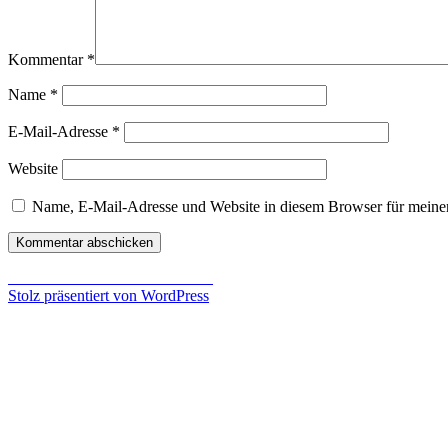
Kommentar
*
Name
*
E-Mail-Adresse
*
Website
Name, E-Mail-Adresse und Website in diesem Browser für meine
Beitragsnavigation
Veröffentlicht in
Train Fever Test
Stolz präsentiert von WordPress