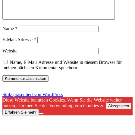
Name
*
E-Mail-Adresse
*
Website
Name, E-Mail-Adresse und Website in diesem Browser für
meinen nächsten Kommentar speichern.
Beitragsnavigation
Veröffentlicht in
Crytek verliert Lead Graphics Engineer
Stolz präsentiert von WordPress
Diese Website benutzen Cookies. Wenn Sie die Website weiter
nutzen, stimmen Sie der Verwendung von Cookies zu.
Akzeptieren
Erfahren Sie mehr