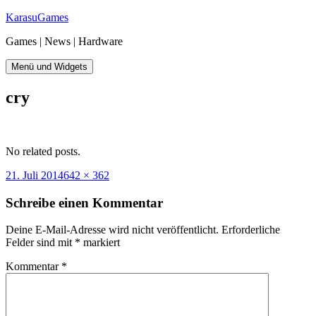
Zum
KarasuGames
Inhalt
Games | News | Hardware
springen
Menü und Widgets
cry
No related posts.
Veröffentlicht
Originalgröße
21. Juli 2014
642 × 362
am
Schreibe einen Kommentar
Deine E-Mail-Adresse wird nicht veröffentlicht.
Erforderliche
Felder sind mit
*
markiert
Kommentar
*