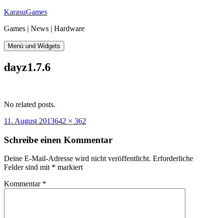
Zum
KarasuGames
Inhalt
Games | News | Hardware
springen
Menü und Widgets
dayz1.7.6
No related posts.
Veröffentlicht
Originalgröße
11. August 2013
642 × 362
am
Schreibe einen Kommentar
Deine E-Mail-Adresse wird nicht veröffentlicht.
Erforderliche
Felder sind mit
*
markiert
Kommentar
*