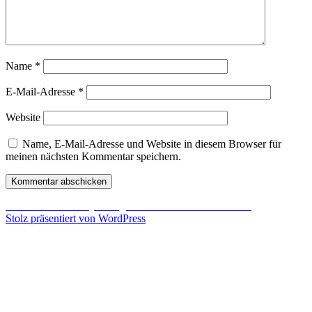
Name
*
E-Mail-Adresse
*
Website
Name, E-Mail-Adresse und Website in diesem Browser für
meinen nächsten Kommentar speichern.
Beitragsnavigation
Veröffentlicht in
DayZ Origins Patch 1.7.6 veröffentlicht
Stolz präsentiert von WordPress