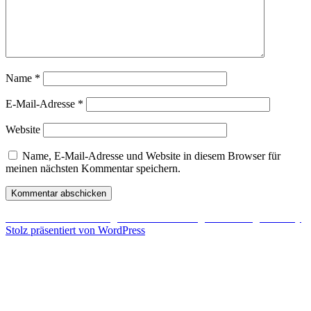
Name
*
E-Mail-Adresse
*
Website
Name, E-Mail-Adresse und Website in diesem Browser für
meinen nächsten Kommentar speichern.
Beitragsnavigation
Veröffentlicht in
Gewaltige
Nintendo und Sega
Sammlung auf Ebay
Stolz präsentiert von WordPress