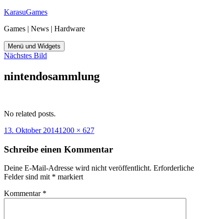
Zum
KarasuGames
Inhalt
Games | News | Hardware
springen
Menü und Widgets
Nächstes Bild
nintendosammlung
No related posts.
Veröffentlicht
Originalgröße
13. Oktober 2014
1200 × 627
am
Schreibe einen Kommentar
Deine E-Mail-Adresse wird nicht veröffentlicht.
Erforderliche
Felder sind mit
*
markiert
Kommentar
*