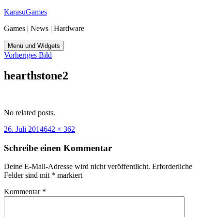
Zum
KarasuGames
Inhalt
Games | News | Hardware
springen
Menü und Widgets
Vorheriges Bild
hearthstone2
No related posts.
Veröffentlicht
Originalgröße
26. Juli 2014
642 × 362
am
Schreibe einen Kommentar
Deine E-Mail-Adresse wird nicht veröffentlicht.
Erforderliche
Felder sind mit
*
markiert
Kommentar
*