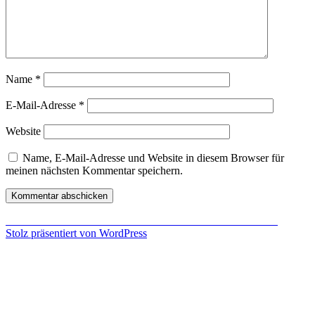
Name
*
E-Mail-Adresse
*
Website
Name, E-Mail-Adresse und Website in diesem Browser für
meinen nächsten Kommentar speichern.
Beitragsnavigation
Veröffentlicht in
Hearthstone: Curse of Naxxramas erschienen
Stolz präsentiert von WordPress