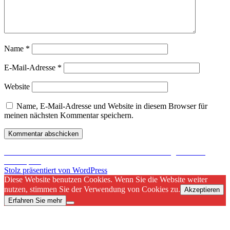
Name
*
E-Mail-Adresse
*
Website
Name, E-Mail-Adresse und Website in diesem Browser für
meinen nächsten Kommentar speichern.
Beitragsnavigation
Veröffentlicht in
KarasuGames und viele andere Blogs wurden
raubkopiert
Stolz präsentiert von WordPress
Diese Website benutzen Cookies. Wenn Sie die Website weiter
nutzen, stimmen Sie der Verwendung von Cookies zu.
Akzeptieren
Erfahren Sie mehr