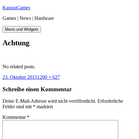
Zum
KarasuGames
Inhalt
Games | News | Hardware
springen
Menü und Widgets
Achtung
No related posts.
Veröffentlicht
Originalgröße
23. Oktober 2015
1200 × 627
am
Schreibe einen Kommentar
Deine E-Mail-Adresse wird nicht veröffentlicht.
Erforderliche
Felder sind mit
*
markiert
Kommentar
*