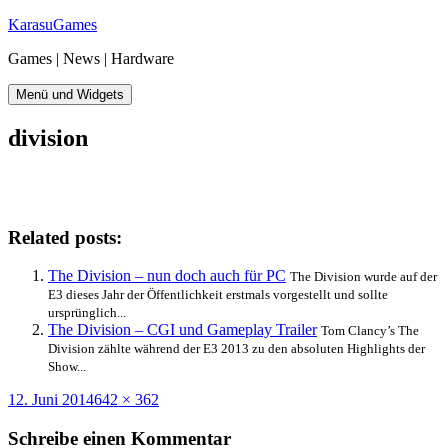
Zum
KarasuGames
Inhalt
Games | News | Hardware
springen
Menü und Widgets
division
Related posts:
The Division – nun doch auch für PC
The Division wurde auf der
E3 dieses Jahr der Öffentlichkeit erstmals vorgestellt und sollte
ursprünglich...
The Division – CGI und Gameplay Trailer
Tom Clancy’s The
Division zählte während der E3 2013 zu den absoluten Highlights der
Show...
Veröffentlicht
Originalgröße
12. Juni 2014
642 × 362
am
Schreibe einen Kommentar