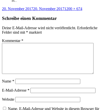
es...
Veröffentlicht
Originalgröße
20. November 2017
20. November 2017
1200 × 674
am
Schreibe einen Kommentar
Deine E-Mail-Adresse wird nicht veröffentlicht.
Erforderliche
Felder sind mit
*
markiert
Kommentar
*
Name
*
E-Mail-Adresse
*
Website
Name, E-Mail-Adresse und Website in diesem Browser für