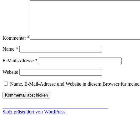
Kommentar
*
Name
*
E-Mail-Adresse
*
Website
Name, E-Mail-Adresse und Website in diesem Browser für meine
Beitragsnavigation
Veröffentlicht in
Mittelerde: Schatten von Mordor Test
Stolz präsentiert von WordPress