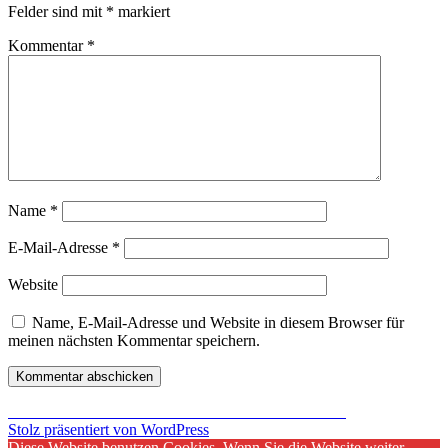
Felder sind mit
*
markiert
Kommentar
*
Name
*
E-Mail-Adresse
*
Website
Name, E-Mail-Adresse und Website in diesem Browser für
meinen nächsten Kommentar speichern.
Beitragsnavigation
Veröffentlicht in
Mittelerde: Schatten von Mordor Test
Stolz präsentiert von WordPress
Diese Website benutzen Cookies. Wenn Sie die Website weiter