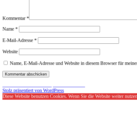
Kommentar
*
Name
*
E-Mail-Adresse
*
Website
Name, E-Mail-Adresse und Website in diesem Browser für meine
Beitragsnavigation
Veröffentlicht in
Roccat Apuri im Dauertest
Stolz präsentiert von WordPress
Diese Website benutzen Cookies. Wenn Sie die Website weiter nutze