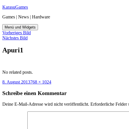
Zum
KarasuGames
Inhalt
Games | News | Hardware
springen
Menü und Widgets
Vorheriges Bild
Nächstes Bild
Apuri1
No related posts.
Veröffentlicht
Originalgröße
8. August 2013
768 × 1024
am
Schreibe einen Kommentar
Deine E-Mail-Adresse wird nicht veröffentlicht.
Erforderliche Felder 