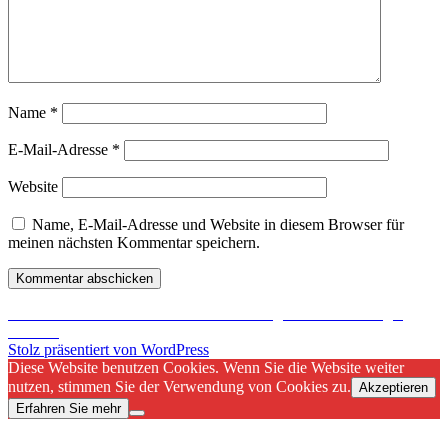
Name
*
E-Mail-Adresse
*
Website
Name, E-Mail-Adresse und Website in diesem Browser für
meinen nächsten Kommentar speichern.
Beitragsnavigation
Veröffentlicht in
Sharkoon Rush – überzeugendes Low-Budget
Headset
Stolz präsentiert von WordPress
Diese Website benutzen Cookies. Wenn Sie die Website weiter
nutzen, stimmen Sie der Verwendung von Cookies zu.
Akzeptieren
Erfahren Sie mehr