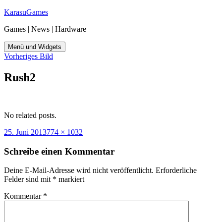
Zum
KarasuGames
Inhalt
Games | News | Hardware
springen
Menü und Widgets
Vorheriges Bild
Rush2
No related posts.
Veröffentlicht
Originalgröße
25. Juni 2013
774 × 1032
am
Schreibe einen Kommentar
Deine E-Mail-Adresse wird nicht veröffentlicht.
Erforderliche
Felder sind mit
*
markiert
Kommentar
*