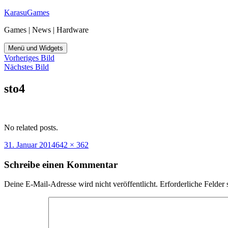
Zum
KarasuGames
Inhalt
Games | News | Hardware
springen
Menü und Widgets
Vorheriges Bild
Nächstes Bild
sto4
No related posts.
Veröffentlicht
Originalgröße
31. Januar 2014
642 × 362
am
Schreibe einen Kommentar
Deine E-Mail-Adresse wird nicht veröffentlicht.
Erforderliche Felder 