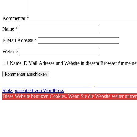
Kommentar
*
Name
*
E-Mail-Adresse
*
Website
Name, E-Mail-Adresse und Website in diesem Browser für meine
Beitragsnavigation
Veröffentlicht in
Star Trek Online: 4. Geburtstag und Start der Season 
Stolz präsentiert von WordPress
Diese Website benutzen Cookies. Wenn Sie die Website weiter nutze