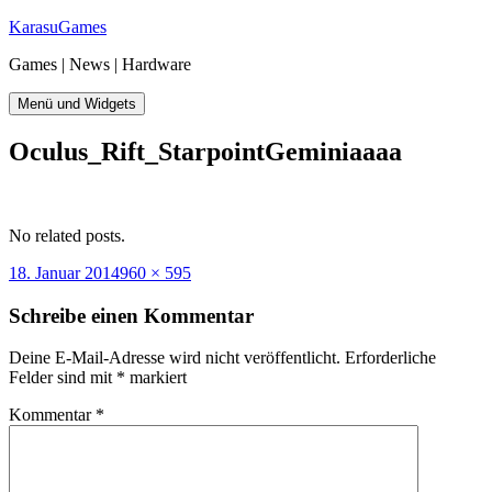
Zum
KarasuGames
Inhalt
Games | News | Hardware
springen
Menü und Widgets
Oculus_Rift_StarpointGeminiaaaa
No related posts.
Veröffentlicht
Originalgröße
18. Januar 2014
960 × 595
am
Schreibe einen Kommentar
Deine E-Mail-Adresse wird nicht veröffentlicht.
Erforderliche
Felder sind mit
*
markiert
Kommentar
*