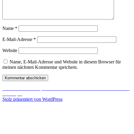
Name
*
E-Mail-Adresse
*
Website
Name, E-Mail-Adresse und Website in diesem Browser für
meinen nächsten Kommentar speichern.
Beitragsnavigation
Veröffentlicht in
Starpoint Gemini 2 Team nun offiziell Occulus Rift
Developer
Stolz präsentiert von WordPress