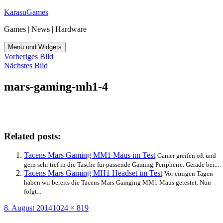
Zum
KarasuGames
Inhalt
Games | News | Hardware
springen
Menü und Widgets
Vorheriges Bild
Nächstes Bild
mars-gaming-mh1-4
Related posts:
Tacens Mars Gaming MM1 Maus im Test
Gamer greifen oft und
gern sehr tief in die Tasche für passende Gaming-Peripherie. Gerade bei...
Tacens Mars Gaming MH1 Headset im Test
Vor einigen Tagen
haben wir bereits die Tacens Mars Gamging MM1 Maus getestet. Nun
folgt...
Veröffentlicht
Originalgröße
8. August 2014
1024 × 819
am