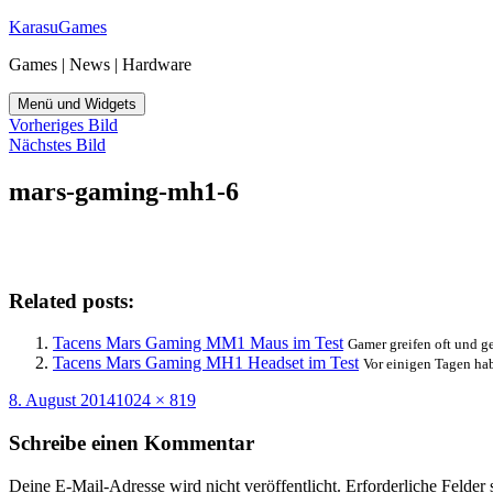
Zum
KarasuGames
Inhalt
Games | News | Hardware
springen
Menü und Widgets
Vorheriges Bild
Nächstes Bild
mars-gaming-mh1-6
Related posts:
Tacens Mars Gaming MM1 Maus im Test
Gamer greifen oft und ge
Tacens Mars Gaming MH1 Headset im Test
Vor einigen Tagen ha
Veröffentlicht
Originalgröße
8. August 2014
1024 × 819
am
Schreibe einen Kommentar
Deine E-Mail-Adresse wird nicht veröffentlicht.
Erforderliche Felder 