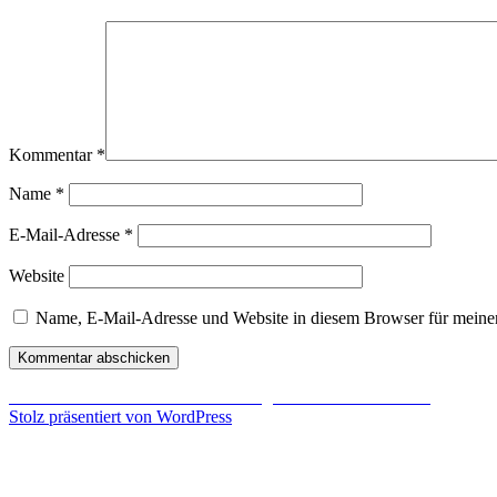
Kommentar
*
Name
*
E-Mail-Adresse
*
Website
Name, E-Mail-Adresse und Website in diesem Browser für meine
Beitragsnavigation
Veröffentlicht in
Tacens Mars Gaming MH1 Headset im Test
Stolz präsentiert von WordPress