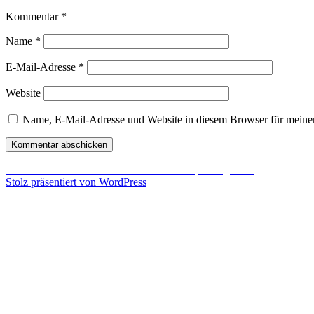
Kommentar
*
Name
*
E-Mail-Adresse
*
Website
Name, E-Mail-Adresse und Website in diesem Browser für meine
Beitragsnavigation
Veröffentlicht in
Telefonstreiche mit Videospiel-Figuren?
Stolz präsentiert von WordPress