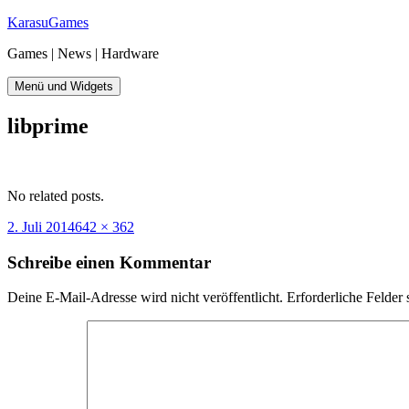
Zum
KarasuGames
Inhalt
Games | News | Hardware
springen
Menü und Widgets
libprime
No related posts.
Veröffentlicht
Originalgröße
2. Juli 2014
642 × 362
am
Schreibe einen Kommentar
Deine E-Mail-Adresse wird nicht veröffentlicht.
Erforderliche Felder 