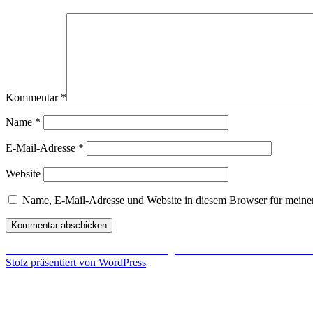
Kommentar
*
Name
*
E-Mail-Adresse
*
Website
Name, E-Mail-Adresse und Website in diesem Browser für meine
Beitragsnavigation
Veröffentlicht in
YouTube-Star
verlangt bis zu 22.000 Dollar für Beric
Stolz präsentiert von WordPress