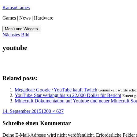
Zum
KarasuGames
Inhalt
Games | News | Hardware
springen
Menü und Widgets
Nächstes Bild
youtube
Related posts:
Megadeal: Google / YouTube kauft Twitch
Gemunkelt wurde schon
YouTube-Star
verlangt bis zu 22.000 Dollar für Bericht
Erneut g
Minecraft Dokumentation auf Youtube und neuer Minecraft So
Veröffentlicht
Originalgröße
14. September 2015
1200 × 627
am
Schreibe einen Kommentar
Deine E-Mail-Adresse wird nicht veröffentlicht.
Erforderliche Felder 