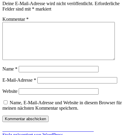
Deine E-Mail-Adresse wird nicht veröffentlicht.
Erforderliche
Felder sind mit
*
markiert
Kommentar
*
Name
*
E-Mail-Adresse
*
Website
Name, E-Mail-Adresse und Website in diesem Browser für
meinen nächsten Kommentar speichern.
Beitragsnavigation
Veröffentlicht in
ASRock 970 Extreme 4 Einbau
Stolz präsentiert von WordPress