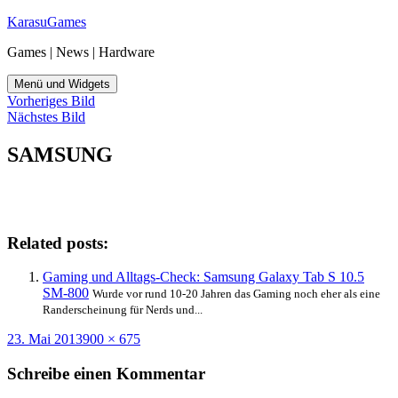
Zum
KarasuGames
Inhalt
Games | News | Hardware
springen
Menü und Widgets
Vorheriges Bild
Nächstes Bild
SAMSUNG
Related posts:
Gaming und Alltags-Check: Samsung Galaxy Tab S 10.5
SM-800
Wurde vor rund 10-20 Jahren das Gaming noch eher als eine
Randerscheinung für Nerds und...
Veröffentlicht
Originalgröße
23. Mai 2013
900 × 675
am
Schreibe einen Kommentar