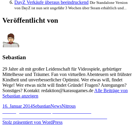
DayZ Verkäufe überaus beeindruckend
Die Standalone Version
von DayZ ist nun seit ungefähr 3 Wochen über Steam erhältlich und...
Veröffentlicht von
Sebastian
29 Jahre alt mit großer Leidenschaft für Videospiele, gebürtiger
Mittelhesse und Träumer. Fan von virtuellen Abenteuern seit frühster
Kindheit und unverbesserlicher Optimist. Wer etwas will, findet
Wege! Wer etwas nicht will findet Gründe! Fragen? Anregungen?
Sonstiges? Kontakt: redaktion@karasugames.de
Alle Beiträge von
Sebastian anzeigen
Veröffentlicht
Autor
Kategorien
Schlagwörter
16. Januar 2014
Sebastian
News
Nitrous
am
Beitragsnavigation
Vorheriger
Vorheriger
Hearthstone Open Beta demnächst?
Nächster
Beitrag:
Nächster
Warlords of Draenor: Infos zu Level 90 Boost
Beitrag:
Stolz präsentiert von WordPress