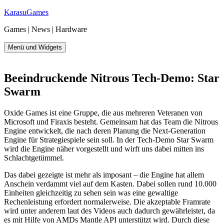
Zum
KarasuGames
Inhalt
Games | News | Hardware
springen
Menü und Widgets
Beeindruckende Nitrous Tech-Demo: Star
Swarm
Oxide Games ist eine Gruppe, die aus mehreren Veteranen von
Microsoft und Firaxis besteht. Gemeinsam hat das Team die Nitrous
Engine entwickelt, die nach deren Planung die Next-Generation
Engine für Strategiespiele sein soll. In der Tech-Demo Star Swarm
wird die Engine näher vorgestellt und wirft uns dabei mitten ins
Schlachtgetümmel.
Das dabei gezeigte ist mehr als imposant – die Engine hat allem
Anschein verdammt viel auf dem Kasten. Dabei sollen rund 10.000
Einheiten gleichzeitig zu sehen sein was eine gewaltige
Rechenleistung erfordert normalerweise. Die akzeptable Framrate
wird unter anderem laut des Videos auch dadurch gewährleistet, da
es mit Hilfe von AMDs Mantle API unterstützt wird. Durch diese