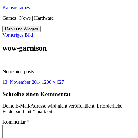
Zum
KarasuGames
Inhalt
Games | News | Hardware
springen
Menü und Widgets
Vorheriges Bild
wow-garnison
No related posts.
Veröffentlicht
Originalgröße
13. November 2014
1200 × 627
am
Schreibe einen Kommentar
Deine E-Mail-Adresse wird nicht veröffentlicht.
Erforderliche
Felder sind mit
*
markiert
Kommentar
*