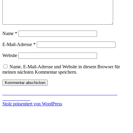
Name
*
E-Mail-Adresse
*
Website
Name, E-Mail-Adresse und Website in diesem Browser für
meinen nächsten Kommentar speichern.
Beitragsnavigation
Veröffentlicht in
Das Zeitalter des Eisens
– WoW: Warlords of
Draenor ist da!
Stolz präsentiert von WordPress