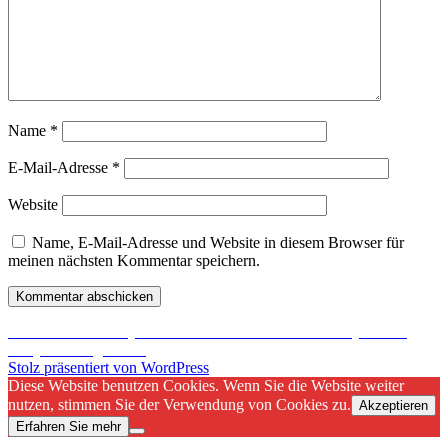
Name
*
E-Mail-Adresse
*
Website
Name, E-Mail-Adresse und Website in diesem Browser für
meinen nächsten Kommentar speichern.
Beitragsnavigation
Veröffentlicht in
DayZ Konkurrent aus dem Hause Sony:
H1Z1
Early Access
gestartet
Stolz präsentiert von WordPress
Diese Website benutzen Cookies. Wenn Sie die Website weiter
nutzen, stimmen Sie der Verwendung von Cookies zu.
Akzeptieren
Erfahren Sie mehr