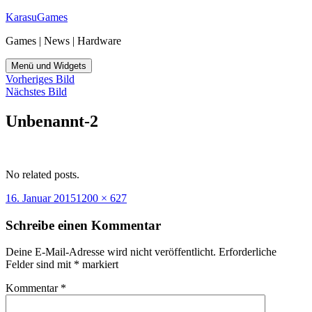
Zum
KarasuGames
Inhalt
Games | News | Hardware
springen
Menü und Widgets
Vorheriges Bild
Nächstes Bild
Unbenannt-2
No related posts.
Veröffentlicht
Originalgröße
16. Januar 2015
1200 × 627
am
Schreibe einen Kommentar
Deine E-Mail-Adresse wird nicht veröffentlicht.
Erforderliche
Felder sind mit
*
markiert
Kommentar
*