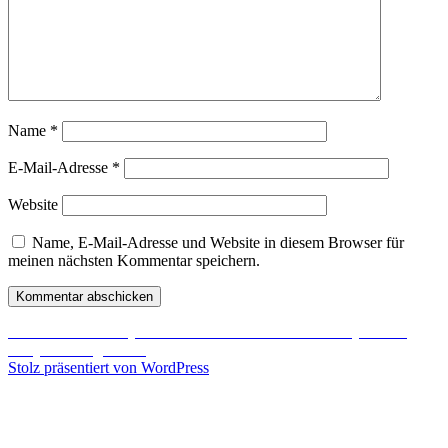
Name
*
E-Mail-Adresse
*
Website
Name, E-Mail-Adresse und Website in diesem Browser für
meinen nächsten Kommentar speichern.
Beitragsnavigation
Veröffentlicht in
DayZ Konkurrent aus dem Hause Sony:
H1Z1
Early Access
gestartet
Stolz präsentiert von WordPress