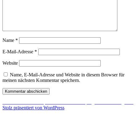
Name
*
E-Mail-Adresse
*
Website
Name, E-Mail-Adresse und Website in diesem Browser für
meinen nächsten Kommentar speichern.
Beitragsnavigation
Veröffentlicht in
Drei professionelle Schnittprogramme im Vergleich
Stolz präsentiert von WordPress