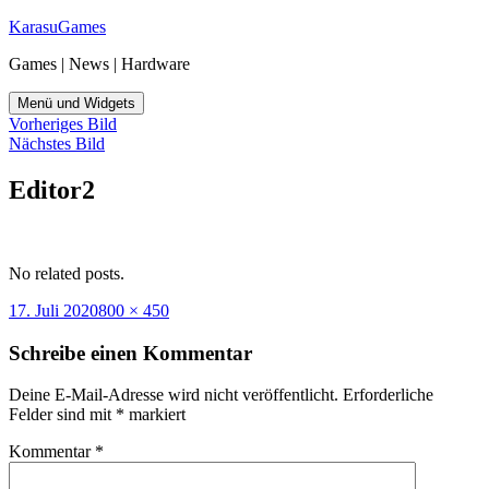
Zum
KarasuGames
Inhalt
Games | News | Hardware
springen
Menü und Widgets
Vorheriges Bild
Nächstes Bild
Editor2
No related posts.
Veröffentlicht
Originalgröße
17. Juli 2020
800 × 450
am
Schreibe einen Kommentar
Deine E-Mail-Adresse wird nicht veröffentlicht.
Erforderliche
Felder sind mit
*
markiert
Kommentar
*