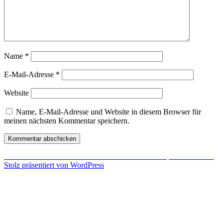
Name
*
E-Mail-Adresse
*
Website
Name, E-Mail-Adresse und Website in diesem Browser für
meinen nächsten Kommentar speichern.
Beitragsnavigation
Veröffentlicht in
Mal wieder eine Seite mit
Browserspielen
entdeckt
Stolz präsentiert von WordPress