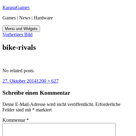
Zum
KarasuGames
Inhalt
Games | News | Hardware
springen
Menü und Widgets
Vorheriges Bild
bike-rivals
No related posts.
Veröffentlicht
Originalgröße
27. Oktober 2014
1200 × 627
am
Schreibe einen Kommentar
Deine E-Mail-Adresse wird nicht veröffentlicht.
Erforderliche
Felder sind mit
*
markiert
Kommentar
*