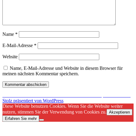
Name
*
E-Mail-Adresse
*
Website
Name, E-Mail-Adresse und Website in diesem Browser für
meinen nächsten Kommentar speichern.
Beitragsnavigation
Veröffentlicht in
Mal wieder eine Seite mit
Browserspielen
entdeckt
Stolz präsentiert von WordPress
Diese Website benutzen Cookies. Wenn Sie die Website weiter
nutzen, stimmen Sie der Verwendung von Cookies zu.
Akzeptieren
Erfahren Sie mehr