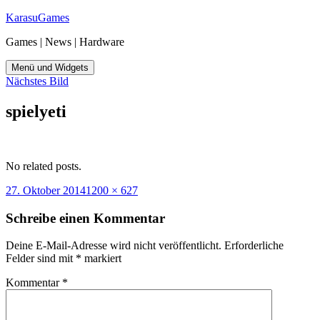
Zum
KarasuGames
Inhalt
Games | News | Hardware
springen
Menü und Widgets
Nächstes Bild
spielyeti
No related posts.
Veröffentlicht
Originalgröße
27. Oktober 2014
1200 × 627
am
Schreibe einen Kommentar
Deine E-Mail-Adresse wird nicht veröffentlicht.
Erforderliche
Felder sind mit
*
markiert
Kommentar
*