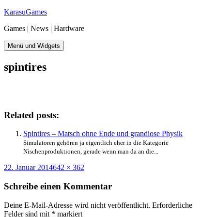
Zum
KarasuGames
Inhalt
Games | News | Hardware
springen
Menü und Widgets
spintires
Related posts:
Spintires – Matsch ohne Ende und grandiose Physik
Simulatoren gehören ja eigentlich eher in die Kategorie
Nischenproduktionen, gerade wenn man da an die...
Veröffentlicht
Originalgröße
22. Januar 2014
642 × 362
am
Schreibe einen Kommentar
Deine E-Mail-Adresse wird nicht veröffentlicht.
Erforderliche
Felder sind mit
*
markiert