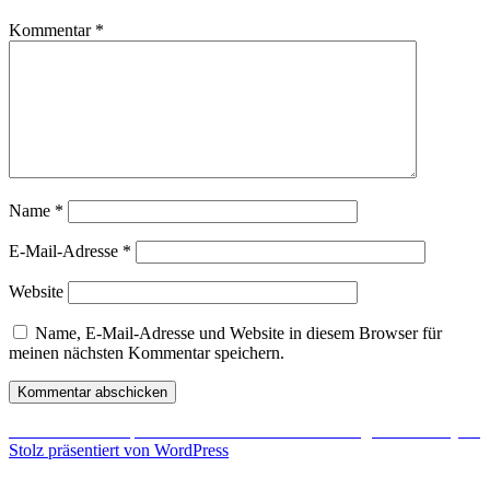
Kommentar
*
Name
*
E-Mail-Adresse
*
Website
Name, E-Mail-Adresse und Website in diesem Browser für
meinen nächsten Kommentar speichern.
Beitragsnavigation
Veröffentlicht in
Spintires – Matsch ohne Ende und grandiose Physik
Stolz präsentiert von WordPress