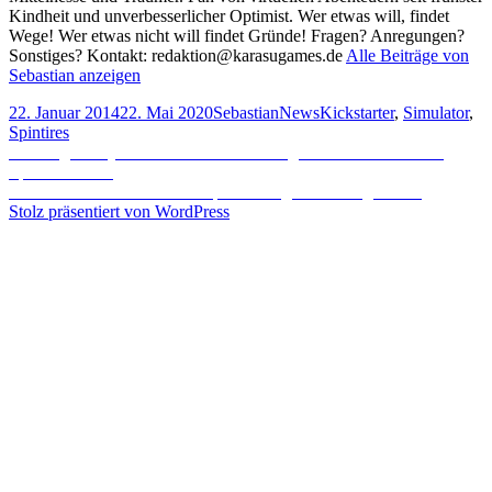
Kindheit und unverbesserlicher Optimist. Wer etwas will, findet
Wege! Wer etwas nicht will findet Gründe! Fragen? Anregungen?
Sonstiges? Kontakt: redaktion@karasugames.de
Alle Beiträge von
Sebastian anzeigen
Veröffentlicht
Autor
Kategorien
Schlagwörter
22. Januar 2014
22. Mai 2020
Sebastian
News
Kickstarter
,
Simulator
,
am
Spintires
Beitragsnavigation
Vorheriger
Vorheriger
Playstation 4 – Fehlermeldung CE-34878-0 zerstört
Beitrag:
Speicherstände
Nächster
Nächster
World of Tanks – Update bringt Nationengefechte
Beitrag:
Stolz präsentiert von WordPress