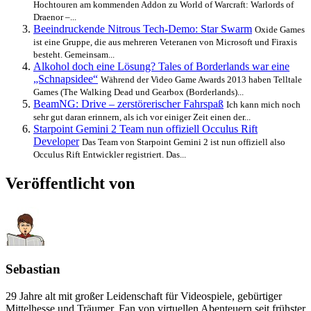
Hochtouren am kommenden Addon zu World of Warcraft: Warlords of
Draenor –...
Beeindruckende Nitrous Tech-Demo: Star Swarm
Oxide Games
ist eine Gruppe, die aus mehreren Veteranen von Microsoft und Firaxis
besteht. Gemeinsam...
Alkohol doch eine Lösung? Tales of Borderlands war eine
„Schnapsidee“
Während der Video Game Awards 2013 haben Telltale
Games (The Walking Dead und Gearbox (Borderlands)...
BeamNG: Drive – zerstörerischer Fahrspaß
Ich kann mich noch
sehr gut daran erinnern, als ich vor einiger Zeit einen der...
Starpoint Gemini 2 Team nun offiziell Occulus Rift
Developer
Das Team von Starpoint Gemini 2 ist nun offiziell also
Occulus Rift Entwickler registriert. Das...
Veröffentlicht von
Sebastian
29 Jahre alt mit großer Leidenschaft für Videospiele, gebürtiger
Mittelhesse und Träumer. Fan von virtuellen Abenteuern seit frühster