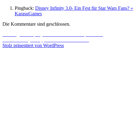
Pingback:
Disney Infinity 3.0- Ein Fest für Star Wars Fans? «
KarasuGames
Die Kommentare sind geschlossen.
Beitragsnavigation
Vorheriger
Vorheriger
Company of Heroes 2 startet Open Beta!
Nächster
Beitrag:
Nächster
Sony veräppelt Microsofts Konsole
Beitrag:
Stolz präsentiert von WordPress