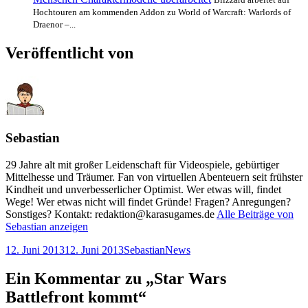
Hochtouren am kommenden Addon zu World of Warcraft: Warlords of
Draenor –...
Veröffentlicht von
Sebastian
29 Jahre alt mit großer Leidenschaft für Videospiele, gebürtiger
Mittelhesse und Träumer. Fan von virtuellen Abenteuern seit frühster
Kindheit und unverbesserlicher Optimist. Wer etwas will, findet
Wege! Wer etwas nicht will findet Gründe! Fragen? Anregungen?
Sonstiges? Kontakt: redaktion@karasugames.de
Alle Beiträge von
Sebastian anzeigen
Veröffentlicht
Autor
Kategorien
12. Juni 2013
12. Juni 2013
Sebastian
News
am
Ein Kommentar zu „Star Wars
Battlefront kommt“