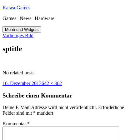
Zum
KarasuGames
Inhalt
Games | News | Hardware
springen
Menü und Widgets
Vorheriges Bild
sptitle
No related posts.
Veröffentlicht
Originalgröße
16. Dezember 2013
642 × 362
am
Schreibe einen Kommentar
Deine E-Mail-Adresse wird nicht veröffentlicht.
Erforderliche
Felder sind mit
*
markiert
Kommentar
*