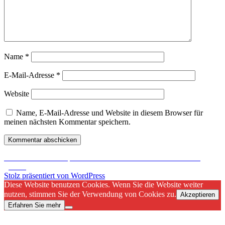
Name
*
E-Mail-Adresse
*
Website
Name, E-Mail-Adresse und Website in diesem Browser für
meinen nächsten Kommentar speichern.
Beitragsnavigation
Veröffentlicht in
Starpoint Gemini 2 Preview – Freelancer lässt
grüßen
Stolz präsentiert von WordPress
Diese Website benutzen Cookies. Wenn Sie die Website weiter
nutzen, stimmen Sie der Verwendung von Cookies zu.
Akzeptieren
Erfahren Sie mehr