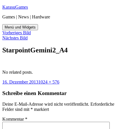
Zum
KarasuGames
Inhalt
Games | News | Hardware
springen
Menü und Widgets
Vorheriges Bild
Nächstes Bild
StarpointGemini2_A4
No related posts.
Veröffentlicht
Originalgröße
16. Dezember 2013
1024 × 576
am
Schreibe einen Kommentar
Deine E-Mail-Adresse wird nicht veröffentlicht.
Erforderliche
Felder sind mit
*
markiert
Kommentar
*