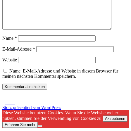
Name
*
E-Mail-Adresse
*
Website
Name, E-Mail-Adresse und Website in diesem Browser für
meinen nächsten Kommentar speichern.
Beitragsnavigation
Veröffentlicht in
Starpoint Gemini 2 Preview – Freelancer lässt
grüßen
Stolz präsentiert von WordPress
Diese Website benutzen Cookies. Wenn Sie die Website weiter
nutzen, stimmen Sie der Verwendung von Cookies zu.
Akzeptieren
Erfahren Sie mehr