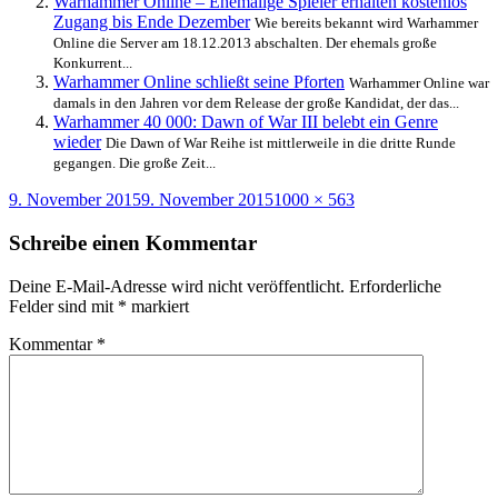
Warhammer Online – Ehemalige Spieler erhalten kostenlos
Zugang bis Ende Dezember
Wie bereits bekannt wird Warhammer
Online die Server am 18.12.2013 abschalten. Der ehemals große
Konkurrent...
Warhammer Online schließt seine Pforten
Warhammer Online war
damals in den Jahren vor dem Release der große Kandidat, der das...
Warhammer 40 000: Dawn of War III belebt ein Genre
wieder
Die Dawn of War Reihe ist mittlerweile in die dritte Runde
gegangen. Die große Zeit...
Veröffentlicht
Originalgröße
9. November 2015
9. November 2015
1000 × 563
am
Schreibe einen Kommentar
Deine E-Mail-Adresse wird nicht veröffentlicht.
Erforderliche
Felder sind mit
*
markiert
Kommentar
*