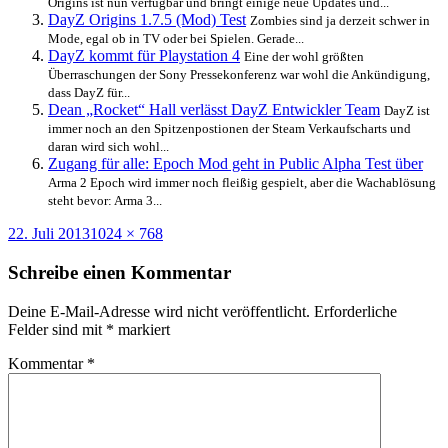
Origins ist nun verfügbar und bringt einige neue Updates und...
DayZ Origins 1.7.5 (Mod) Test
Zombies sind ja derzeit schwer in
Mode, egal ob in TV oder bei Spielen. Gerade...
DayZ kommt für Playstation 4
Eine der wohl größten
Überraschungen der Sony Pressekonferenz war wohl die Ankündigung,
dass DayZ für...
Dean „Rocket“ Hall verlässt DayZ Entwickler Team
DayZ ist
immer noch an den Spitzenpostionen der Steam Verkaufscharts und
daran wird sich wohl...
Zugang für alle:
Epoch Mod
geht in Public Alpha Test über
Arma 2 Epoch wird immer noch fleißig gespielt, aber die Wachablösung
steht bevor: Arma 3...
Veröffentlicht
Originalgröße
22. Juli 2013
1024 × 768
am
Schreibe einen Kommentar
Deine E-Mail-Adresse wird nicht veröffentlicht.
Erforderliche
Felder sind mit
*
markiert
Kommentar
*