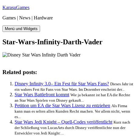
Zum
KarasuGames
Inhalt
Games | News | Hardware
springen
Menü und Widgets
Star-Wars-Infinity-Darth-Vader
Related posts:
Disney Infinity 3.0
– Ein Fest für Star Wars Fans?
Dieses Jahr ist
ein wahres Fest für Fans von Star Wars. Im Dezember erscheint der...
Star Wars Battlefront kommt
Wie ja bekannt ist hat EA die Rechte
an Star Wars Spielen von Disney gekauft...
Petition um EA die Star Wars Lizenz zu entziehen
Als Firma
kann man es selten allen Kunden Recht machen. Vor allem nicht, wenn
es...
Star Wars Jedi Knight – Quell-Codes veröffentlicht
Kurz nach
der Schließung von LucasArts durch Disney veröffentlichte nun der
Entwickler von Jedi Knight:...