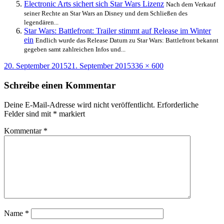
Electronic Arts sichert sich Star Wars Lizenz
Nach dem Verkauf
seiner Rechte an Star Wars an Disney und dem Schließen des
legendären...
Star Wars: Battlefront: Trailer stimmt auf Release im Winter
ein
Endlich wurde das Release Datum zu Star Wars: Battlefront bekannt
gegeben samt zahlreichen Infos und...
Veröffentlicht
Originalgröße
20. September 2015
21. September 2015
336 × 600
am
Schreibe einen Kommentar
Deine E-Mail-Adresse wird nicht veröffentlicht.
Erforderliche
Felder sind mit
*
markiert
Kommentar
*
Name
*