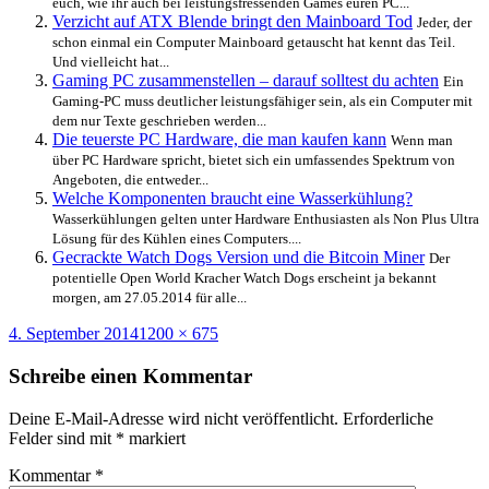
euch, wie ihr auch bei leistungsfressenden Games euren PC...
Verzicht auf ATX Blende bringt den
Mainboard Tod
Jeder, der
schon einmal ein Computer Mainboard getauscht hat kennt das Teil.
Und vielleicht hat...
Gaming PC zusammenstellen – darauf solltest du achten
Ein
Gaming-PC muss deutlicher leistungsfähiger sein, als ein Computer mit
dem nur Texte geschrieben werden...
Die teuerste PC Hardware, die man kaufen kann
Wenn man
über PC Hardware spricht, bietet sich ein umfassendes Spektrum von
Angeboten, die entweder...
Welche Komponenten braucht eine Wasserkühlung?
Wasserkühlungen gelten unter Hardware Enthusiasten als Non Plus Ultra
Lösung für des Kühlen eines Computers....
Gecrackte Watch Dogs Version und die Bitcoin Miner
Der
potentielle Open World Kracher Watch Dogs erscheint ja bekannt
morgen, am 27.05.2014 für alle...
Veröffentlicht
Originalgröße
4. September 2014
1200 × 675
am
Schreibe einen Kommentar
Deine E-Mail-Adresse wird nicht veröffentlicht.
Erforderliche
Felder sind mit
*
markiert
Kommentar
*