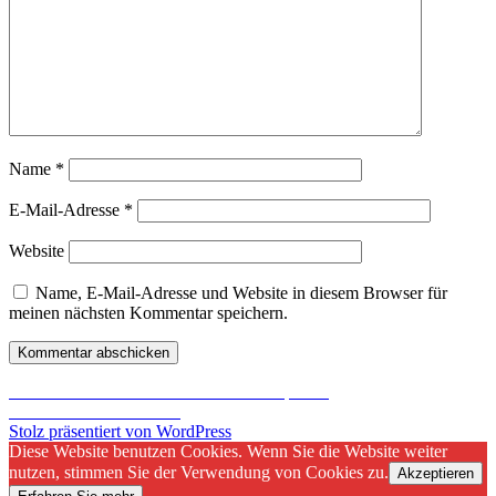
Name
*
E-Mail-Adresse
*
Website
Name, E-Mail-Adresse und Website in diesem Browser für
meinen nächsten Kommentar speichern.
Beitragsnavigation
Veröffentlicht in
Hot Games – Cool PC |
Teil I
Das PC Gehäuse kühlen
Stolz präsentiert von WordPress
Diese Website benutzen Cookies. Wenn Sie die Website weiter
nutzen, stimmen Sie der Verwendung von Cookies zu.
Akzeptieren