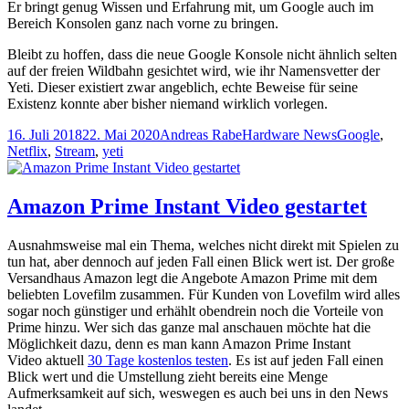
Er bringt genug Wissen und Erfahrung mit, um Google auch im
Bereich Konsolen ganz nach vorne zu bringen.
Bleibt zu hoffen, dass die neue Google Konsole nicht ähnlich selten
auf der freien Wildbahn gesichtet wird, wie ihr Namensvetter der
Yeti. Dieser existiert zwar angeblich, echte Beweise für seine
Existenz konnte aber bisher niemand wirklich vorlegen.
Veröffentlicht
Autor
Kategorien
Schlagwörte
16. Juli 2018
22. Mai 2020
Andreas Rabe
Hardware News
Google
,
am
Netflix
,
Stream
,
yeti
Amazon Prime Instant Video gestartet
Ausnahmsweise mal ein Thema, welches nicht direkt mit Spielen zu
tun hat, aber dennoch auf jeden Fall einen Blick wert ist. Der große
Versandhaus Amazon legt die Angebote Amazon Prime mit dem
beliebten Lovefilm zusammen. Für Kunden von Lovefilm wird alles
sogar noch günstiger und erhählt obendrein noch die Vorteile von
Prime hinzu. Wer sich das ganze mal anschauen möchte hat die
Möglichkeit dazu, denn es man kann Amazon Prime Instant
Video aktuell
30 Tage kostenlos testen
. Es ist auf jeden Fall einen
Blick wert und die Umstellung zieht bereits eine Menge
Aufmerksamkeit auf sich, weswegen es auch bei uns in den News