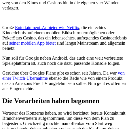
weg von den Kinos und Casinos hin in die eigenen vier Wänden
verlagert.
Große
Entertainment-Anbieter wie Netflix
, die ein echtes
Kinoerlebnis auf einem mobilen Bildschirm ermöglichen oder
PokerStars Casino, das ein lebensechtes, aufregendes Casinoerlebnis
auf
seiner mobilen App bietet
sind längst Mainstream und allgemein
beliebt.
Nun soll für Google neben Android, das auch eine weit verbreitete
Spieleplattform ist, auch noch die dazu passende Konsole folgen.
Gerüchte über Googles Pläne gibt es schon seit Jahren. Da war
von
einer Twitch-Übernahme
ebenso die Rede wie von einem Produkt,
das an Amazons Fire TV angelehnt sein sollte. Nun geht es offenbar
ans Eingemachte.
Die Vorarbeiten haben begonnen
Vertreter des Konzerns haben, so wird berichtet, bereits Kontakt mit
Branchenvertretern aufgenommen, um diese von dem Plan zu
begeistern. Gleichzeitig möchte man offenbar vom Start weg
entsprechende Spiele anbieten, sodass auch der Kauf von Spiele-