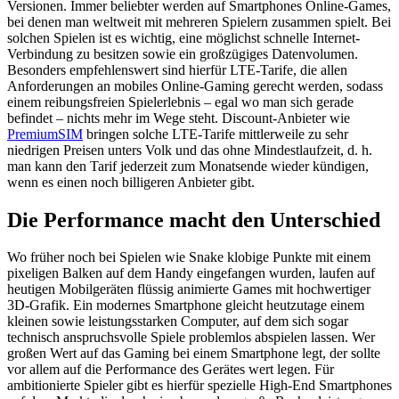
Versionen. Immer beliebter werden auf Smartphones Online-Games,
bei denen man weltweit mit mehreren Spielern zusammen spielt. Bei
solchen Spielen ist es wichtig, eine möglichst schnelle Internet-
Verbindung zu besitzen sowie ein großzügiges Datenvolumen.
Besonders empfehlenswert sind hierfür LTE-Tarife, die allen
Anforderungen an mobiles Online-Gaming gerecht werden, sodass
einem reibungsfreien Spielerlebnis – egal wo man sich gerade
befindet – nichts mehr im Wege steht. Discount-Anbieter wie
PremiumSIM
bringen solche LTE-Tarife mittlerweile zu sehr
niedrigen Preisen unters Volk und das ohne Mindestlaufzeit, d. h.
man kann den Tarif jederzeit zum Monatsende wieder kündigen,
wenn es einen noch billigeren Anbieter gibt.
Die Performance macht den Unterschied
Wo früher noch bei Spielen wie Snake klobige Punkte mit einem
pixeligen Balken auf dem Handy eingefangen wurden, laufen auf
heutigen Mobilgeräten flüssig animierte Games mit hochwertiger
3D-Grafik. Ein modernes Smartphone gleicht heutzutage einem
kleinen sowie leistungsstarken Computer, auf dem sich sogar
technisch anspruchsvolle Spiele problemlos abspielen lassen. Wer
großen Wert auf das Gaming bei einem Smartphone legt, der sollte
vor allem auf die Performance des Gerätes wert legen. Für
ambitionierte Spieler gibt es hierfür spezielle High-End Smartphones