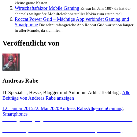
kleine graue Kasten...
Wirtschaftsfaktor Mobile Gaming
Es war im Jahr 1997 da hat der
ehemals weltgrößte Mobiltelefonhersteller Nokia zum ersten mal...
Roccat Power Grid – Mächtige App verbindet Gaming und
Smartphone
Die sehr umfangreiche App Roccat Grid war schon länger
in aller Munde, da sich hier...
Veröffentlicht von
Andreas Rabe
IT Spezialist, Hesse, Blogger und Autor auf Addis Techblog .
Alle
Beiträge von Andreas Rabe anzeigen
Veröffentlicht
Autor
Kategorien
Schlagwörter
12. Januar 2015
22. Mai 2020
Andreas Rabe
Allgemein
Gaming
,
am
Smartphones
Beitragsnavigation
Vorheriger
Vorheriger
Endgültig kein GTA Klon mehr: Saints Row: Gat out of
Beitrag:
Hell
Nächster
Nächster
DayZ Konkurrent aus dem Hause Sony:
H1Z1 Early
Beitrag:
Access
gestartet