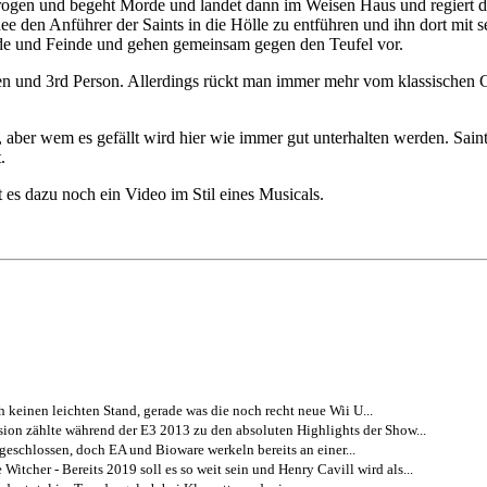
Drogen und begeht Morde und landet dann im Weisen Haus und regiert d
Idee den Anführer der Saints in die Hölle zu entführen und ihn dort mit
unde und Feinde und gehen gemeinsam gegen den Teufel vor.
ingen und 3rd Person. Allerdings rückt man immer mehr vom klassische
net, aber wem es gefällt wird hier wie immer gut unterhalten werden. S
.
 es dazu noch ein Video im Stil eines Musicals.
h keinen leichten Stand, gerade was die noch recht neue Wii U...
ion zählte während der E3 2013 zu den absoluten Highlights der Show...
geschlossen, doch EA und Bioware werkeln bereits an einer...
 Witcher - Bereits 2019 soll es so weit sein und Henry Cavill wird als...