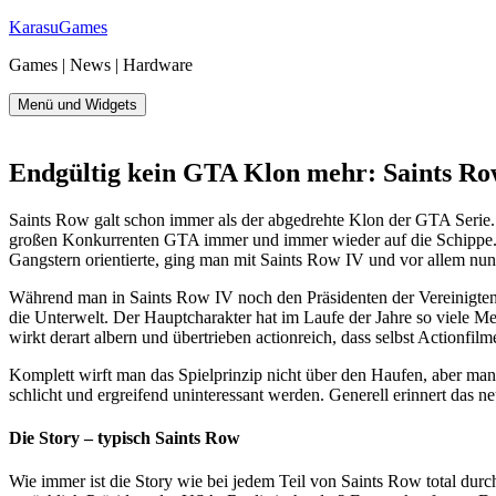
Zum
KarasuGames
Inhalt
Games | News | Hardware
springen
Menü und Widgets
Endgültig kein GTA Klon mehr: Saints Row
Saints Row galt schon immer als der abgedrehte Klon der GTA Serie.
großen Konkurrenten GTA immer und immer wieder auf die Schippe. W
Gangstern orientierte, ging man mit Saints Row IV und vor allem nun
Während man in Saints Row IV noch den Präsidenten der Vereinigten St
die Unterwelt. Der Hauptcharakter hat im Laufe der Jahre so viele Me
wirkt derart albern und übertrieben actionreich, dass selbst Actionfil
Komplett wirft man das Spielprinzip nicht über den Haufen, aber man 
schlicht und ergreifend uninteressant werden. Generell erinnert das ne
Die Story – typisch Saints Row
Wie immer ist die Story wie bei jedem Teil von Saints Row total dur