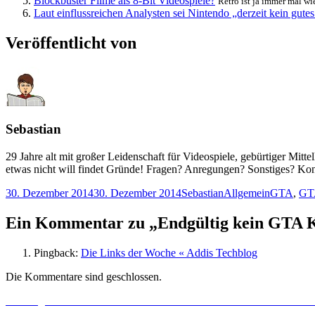
Blockbuster Filme als 8-Bit Videospiele?
Retro ist ja immer mal wie
Laut einflussreichen Analysten sei Nintendo „derzeit kein gute
Veröffentlicht von
Sebastian
29 Jahre alt mit großer Leidenschaft für Videospiele, gebürtiger Mitt
etwas nicht will findet Gründe! Fragen? Anregungen? Sonstiges? K
Veröffentlicht
Autor
Kategorien
Schlagwör
30. Dezember 2014
30. Dezember 2014
Sebastian
Allgemein
GTA
,
GT
am
Ein Kommentar zu „Endgültig kein GTA Kl
Pingback:
Die Links der Woche « Addis Techblog
Die Kommentare sind geschlossen.
Beitragsnavigation
Vorheriger
Vorheriger
Das Zeitalter des Eisens
– WoW: Warlords of Draenor ist 
Nächster
Beitrag:
Nächster
Mobiles Gaming auf Smartphone und Co