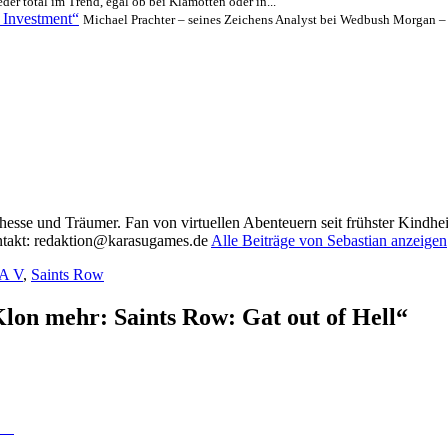
der total im Trend, egal ob bei Klamotten oder in...
s Investment“
Michael Prachter – seines Zeichens Analyst bei Wedbush Morgan – 
elhesse und Träumer. Fan von virtuellen Abenteuern seit frühster Kindh
ontakt: redaktion@karasugames.de
Alle Beiträge von Sebastian anzeigen
ter
A V
,
Saints Row
on mehr: Saints Row: Gat out of Hell“
da!