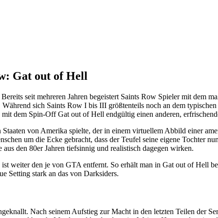
: Gat out of Hell
 Bereits seit mehreren Jahren begeistert Saints Row Spieler mit dem 
ährend sich Saints Row I bis III größtenteils noch an dem typischen
 mit dem Spin-Off Gat out of Hell endgültig einen anderen, erfrischen
aaten von Amerika spielte, der in einem virtuellem Abbild einer ameri
nschen um die Ecke gebracht, dass der Teufel seine eigene Tochter nun
me aus den 80er Jahren tiefsinnig und realistisch dagegen wirken.
ist weiter den je von GTA entfernt. So erhält man in Gat out of Hell b
ue Setting stark an das von Darksiders.
chgeknallt. Nach seinem Aufstieg zur Macht in den letzten Teilen der 