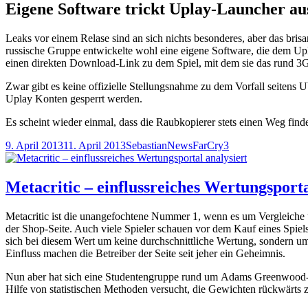
Eigene Software trickt Uplay-Launcher au
Leaks vor einem Relase sind an sich nichts besonderes, aber das brisa
russische Gruppe entwickelte wohl eine eigene Software, die dem Upla
einen direkten Download-Link zu dem Spiel, mit dem sie das rund 3GB
Zwar gibt es keine offizielle Stellungsnahme zu dem Vorfall seitens 
Uplay Konten gesperrt werden.
Es scheint wieder einmal, dass die Raubkopierer stets einen Weg fin
Veröffentlicht
Autor
Kategorien
Schlagwörter
9. April 2013
11. April 2013
Sebastian
News
FarCry3
am
Metacritic – einflussreiches Wertungsporta
Metacritic ist die unangefochtene Nummer 1, wenn es um Vergleiche u
der Shop-Seite. Auch viele Spieler schauen vor dem Kauf eines Spiels
sich bei diesem Wert um keine durchschnittliche Wertung, sondern u
Einfluss machen die Betreiber der Seite seit jeher ein Geheimnis.
Nun aber hat sich eine Studentengruppe rund um Adams Greenwood-Er
Hilfe von statistischen Methoden versucht, die Gewichten rückwärts z