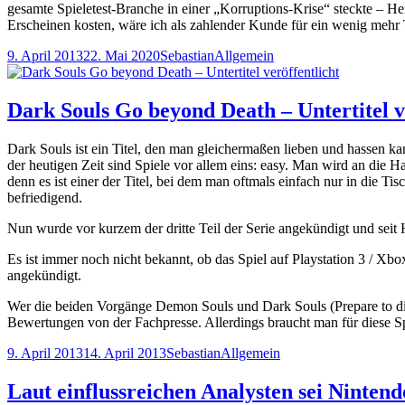
gesamte Spieletest-Branche in einer „Korruptions-Krise“ steckte – H
Erscheinen kosten, wäre ich als zahlender Kunde für ein wenig mehr
Veröffentlicht
Autor
Kategorien
9. April 2013
22. Mai 2020
Sebastian
Allgemein
am
Dark Souls Go beyond Death – Untertitel v
Dark Souls ist ein Titel, den man gleichermaßen lieben und hassen kan
der heutigen Zeit sind Spiele vor allem eins: easy. Man wird an die
denn es ist einer der Titel, bei dem man oftmals einfach nur in die Ti
befriedigend.
Nun wurde vor kurzem der dritte Teil der Serie angekündigt und seit
Es ist immer noch nicht bekannt, ob das Spiel auf Playstation 3 / X
angekündigt.
Wer die beiden Vorgänge Demon Souls und Dark Souls (Prepare to die 
Bewertungen von der Fachpresse. Allerdings braucht man für diese S
Veröffentlicht
Autor
Kategorien
9. April 2013
14. April 2013
Sebastian
Allgemein
am
Laut einflussreichen Analysten sei Nintend