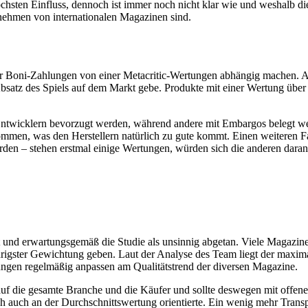
ten Einfluss, dennoch ist immer noch nicht klar wie und weshalb die 
nehmen von internationalen Magazinen sind.
her Boni-Zahlungen von einer Metacritic-Wertungen abhängig machen. 
atz des Spiels auf dem Markt gebe. Produkte mit einer Wertung über 
.
 Entwicklern bevorzugt werden, während andere mit Embargos belegt we
 kommen, was den Herstellern natürlich zu gute kommt. Einen weiteren 
ürden – stehen erstmal einige Wertungen, würden sich die anderen daran
licht und erwartungsgemäß die Studie als unsinnig abgetan. Viele Magaz
gster Gewichtung geben. Laut der Analyse des Team liegt der maximale
ungen regelmäßig anpassen am Qualitätstrend der diversen Magazine.
auf die gesamte Branche und die Käufer und sollte deswegen mit offener
auch an der Durchschnittswertung orientierte. Ein wenig mehr Transpar