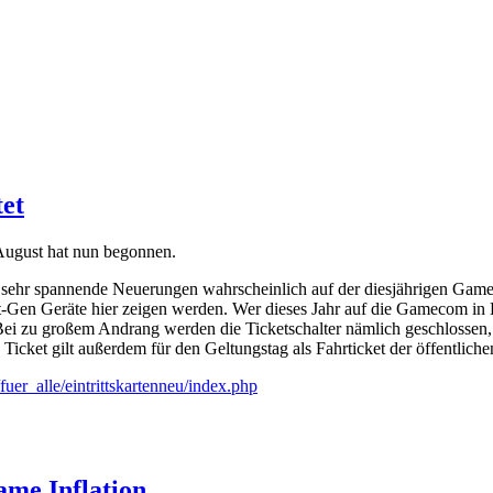
et
August hat nun begonnen.
 sehr spannende Neuerungen wahrscheinlich auf der diesjährigen Game
Gen Geräte hier zeigen werden. Wer dieses Jahr auf die Gamecom in Köln
Bei zu großem Andrang werden die Ticketschalter nämlich geschlosse
cket gilt außerdem für den Geltungstag als Fahrticket der öffentliche
r_alle/eintrittskartenneu/index.php
ame Inflation