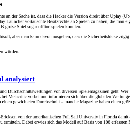
s
nte an der Sache ist, dass die Hacker die Version direkt über Uplay (U
y Launcher vortäuschte Besitzrechte an Spielen zu haben, die man eigen
 große Spiel sogar offline spielen konnten.
Ubisoft, aber man kann davon ausgehen, dass die Sicherheitslücke zügi
den würden.
l analysiert
nd Durchschnittswertungen von diversen Spielemagazinen geht. Wer bei
 bei Metacritic vorbei und informieren sich über die globalen Wertung
m einen gewichteten Durchschnitt – manche Magazine haben einen größ
icksen von der amerikanischen Full Sail University in Florida damit 
u ermitteln. Dabei erwies sich das Modell auf Basis von 188 erfassten