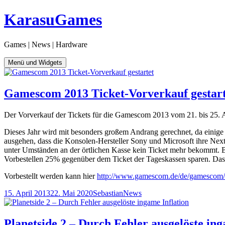
Zum
KarasuGames
Inhalt
springen
Games | News | Hardware
Menü und Widgets
Gamescom 2013 Ticket-Vorverkauf gestart
Der Vorverkauf der Tickets für die Gamescom 2013 vom 21. bis 25. 
Dieses Jahr wird mit besonders großem Andrang gerechnet, da einige
ausgehen, dass die Konsolen-Hersteller Sony und Microsoft ihre Next-
unter Umständen an der örtlichen Kasse kein Ticket mehr bekommt. 
Vorbestellen 25% gegenüber dem Ticket der Tageskassen sparen. Das Ti
Vorbestellt werden kann hier
http://www.gamescom.de/de/gamescom/fue
Veröffentlicht
Autor
Kategorien
15. April 2013
22. Mai 2020
Sebastian
News
am
Planetside 2 – Durch Fehler ausgelöste ing