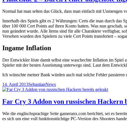
Normal hat man selten das Glück, dass man einfach mit Unmengen von
Innerhalb des Spiels gibt es 2 Währungen: Certs die man durch das Spi
über 100 000 Cert Points auf ihren Konto hatten. Was nun geschah, so
nun geändert wurde. Alle Items sind für alle Charaktere verfügbar, s
Versehen wurden den Spielern zu viele Cert Points transferiert – sogar
Ingame Inflation
Der Entwickler löste damit selbst eine waschechte Inflation im Spiel
Spieler mit der besten Ausrüstung unterwegs sind. Laut dem Entwic
Ich wünschte meiner Bank würden auch mal solche Fehler passieren u
Veröffentlicht
Autor
Kategorien
14. April 2013
Sebastian
News
am
Far Cry 3 Addon von russischen Hackern b
Wie die englischsprachige Seite gameranx.com berichtet, sei es bere
es sich um eine voll funktionstüchtige PC-Version des Shooters hande