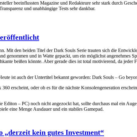
ersteller beeinflussten Magazine und Redakteure sehr stark durch Gesc
 Transparenz und unabhängige Tests sehr dankbar.
eröffentlicht
n. Mit den beiden Titel der Dark Souls Serie trauten sich die Entwickle
 Hand genommen und in Watte gepackt, um ein möglichst angenehmes Spi
schkante beißen könnte. Aber gerade dies ist total motivierend, da jeder
 Heute ist auch der Untertitel bekannt geworden: Dark Souls – Go beyo
box 360 erscheint, oder ob es für die nächste Konsolengeneration ersc
Editon – PC) noch nicht angezockt hat, sollte durchaus mal ein Auge d
piele eine Menge Ausdauer und ein stabiles Gamepad.
o „derzeit kein gutes Investment“