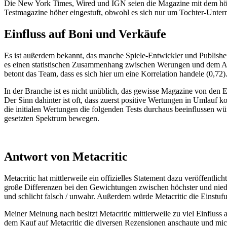
Die New York Times, Wired und IGN seien die Magazine mit dem höchs
Testmagazine höher eingestuft, obwohl es sich nur um Tochter-Unter
Einfluss auf Boni und Verkäufe
Es ist außerdem bekannt, das manche Spiele-Entwickler und Publis
es einen statistischen Zusammenhang zwischen Werungen und dem Abs
betont das Team, dass es sich hier um eine Korrelation handele (0,72)
In der Branche ist es nicht unüblich, das gewisse Magazine von den
Der Sinn dahinter ist oft, dass zuerst positive Wertungen in Umlauf
die initialen Wertungen die folgenden Tests durchaus beeinflussen w
gesetzten Spektrum bewegen.
Antwort von Metacritic
Metacritic hat mittlerweile ein offizielles Statement dazu veröffent
große Differenzen bei den Gewichtungen zwischen höchster und niedri
und schlicht falsch / unwahr. Außerdem würde Metacritic die Einstuf
Meiner Meinung nach besitzt Metacritic mittlerweile zu viel Einfluss 
dem Kauf auf Metacritic die diversen Rezensionen anschaute und mich 