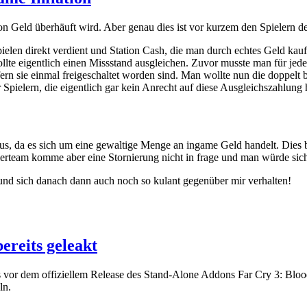
 Geld überhäuft wird. Aber genau dies ist vor kurzem den Spielern de
elen direkt verdient und Station Cash, die man durch echtes Geld kaufen 
llte eigentlich einen Missstand ausgleichen. Zuvor musste man für jede
ofern sie einmal freigeschaltet worden sind. Man wollte nun die doppel
 Spielern, die eigentlich gar kein Anrecht auf diese Ausgleichszahlung 
 aus, da es sich um eine gewaltige Menge an ingame Geld handelt. Dies b
klerteam komme aber eine Stornierung nicht in frage und man würde s
nd sich danach dann auch noch so kulant gegenüber mir verhalten!
ereits geleakt
its vor dem offiziellem Release des Stand-Alone Addons Far Cry 3: Blo
ln.