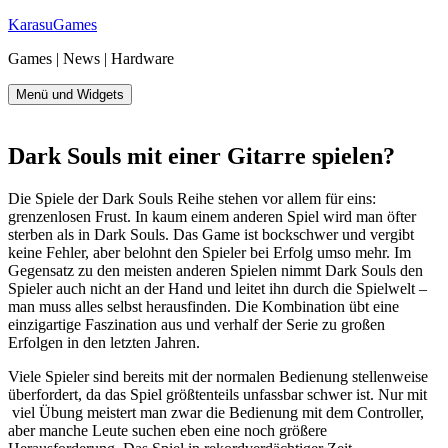
Zum
KarasuGames
Inhalt
Games | News | Hardware
springen
Menü und Widgets
Dark Souls mit einer
Gitarre
spielen?
Die Spiele der Dark Souls Reihe stehen vor allem für eins:
grenzenlosen Frust. In kaum einem anderen Spiel wird man öfter
sterben als in Dark Souls. Das Game ist bockschwer und vergibt
keine Fehler, aber belohnt den Spieler bei Erfolg umso mehr. Im
Gegensatz zu den meisten anderen Spielen nimmt Dark Souls den
Spieler auch nicht an der Hand und leitet ihn durch die Spielwelt –
man muss alles selbst herausfinden. Die Kombination übt eine
einzigartige Faszination aus und verhalf der Serie zu großen
Erfolgen in den letzten Jahren.
Viele Spieler sind bereits mit der normalen Bedienung stellenweise
überfordert, da das Spiel größtenteils unfassbar schwer ist. Nur mit
viel Übung meistert man zwar die Bedienung mit dem Controller,
aber manche Leute suchen eben eine noch größere