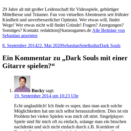
29 Jahre alt mit großer Leidenschaft für Videospiele, gebürtiger
Mittelhesse und Träumer. Fan von virtuellen Abenteuern seit frühster
Kindheit und unverbesserlicher Optimist. Wer etwas will, findet
Wege! Wer etwas nicht will findet Gründe! Fragen? Anregungen?
Sonstiges? Kontakt: redaktion@karasugames.de
Alle Beiträge von
Sebastian anzeigen
Veröffentlicht
Autor
Kategorien
Schlagwörter
8. September 2014
22. Mai 2020
Sebastian
Spielkultur
Dark Souls
am
Ein Kommentar zu „Dark Souls mit einer
Gitarre
spielen?“
Bucky
sagt:
19. September 2014 um 10:23 Uhr
Echt unglaublich! Ich finde es super, dass man auch solche
Möglichkeiten hat um sich selbst herauszufordern. Dies ist ein
Problem bei vielen Spielen was mich oft stört. Singelplayer-
Spiele sind für mich oft zu einfach, solange man ein bisschen
nachdenkt und sich nicht einfach durch z.B. Korridore of