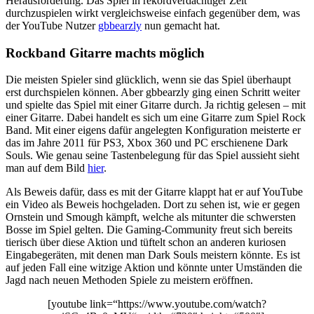
Herausforderung. Das Spiel in rekordverdächtiger Zeit
durchzuspielen wirkt vergleichsweise einfach gegenüber dem, was
der YouTube Nutzer
gbbearzly
nun gemacht hat.
Rockband Gitarre machts möglich
Die meisten Spieler sind glücklich, wenn sie das Spiel überhaupt
erst durchspielen können. Aber gbbearzly ging einen Schritt weiter
und spielte das Spiel mit einer Gitarre durch. Ja richtig gelesen – mit
einer Gitarre. Dabei handelt es sich um eine Gitarre zum Spiel Rock
Band. Mit einer eigens dafür angelegten Konfiguration meisterte er
das im Jahre 2011 für PS3, Xbox 360 und PC erschienene Dark
Souls. Wie genau seine Tastenbelegung für das Spiel aussieht sieht
man auf dem Bild
hier
.
Als Beweis dafür, dass es mit der Gitarre klappt hat er auf YouTube
ein Video als Beweis hochgeladen. Dort zu sehen ist, wie er gegen
Ornstein und Smough kämpft, welche als mitunter die schwersten
Bosse im Spiel gelten. Die Gaming-Community freut sich bereits
tierisch über diese Aktion und tüftelt schon an anderen kuriosen
Eingabegeräten, mit denen man Dark Souls meistern könnte. Es ist
auf jeden Fall eine witzige Aktion und könnte unter Umständen die
Jagd nach neuen Methoden Spiele zu meistern eröffnen.
[youtube link=“https://www.youtube.com/watch?