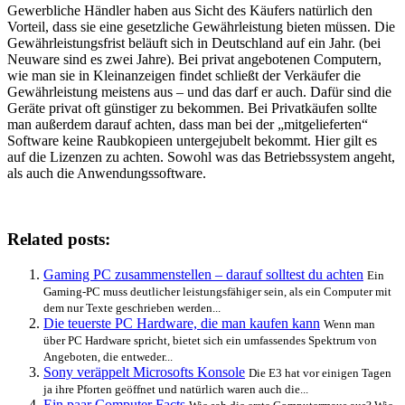
Gewerbliche Händler haben aus Sicht des Käufers natürlich den
Vorteil, dass sie eine gesetzliche Gewährleistung bieten müssen. Die
Gewährleistungsfrist beläuft sich in Deutschland auf ein Jahr. (bei
Neuware sind es zwei Jahre). Bei privat angebotenen Computern,
wie man sie in Kleinanzeigen findet schließt der Verkäufer die
Gewährleistung meistens aus – und das darf er auch. Dafür sind die
Geräte privat oft günstiger zu bekommen. Bei Privatkäufen sollte
man außerdem darauf achten, dass man bei der „mitgelieferten“
Software keine Raubkopieen untergejubelt bekommt. Hier gilt es
auf die Lizenzen zu achten. Sowohl was das Betriebssystem angeht,
als auch die Anwendungssoftware.
Related posts:
Gaming PC zusammenstellen – darauf solltest du achten
Ein
Gaming-PC muss deutlicher leistungsfähiger sein, als ein Computer mit
dem nur Texte geschrieben werden...
Die teuerste PC Hardware, die man kaufen kann
Wenn man
über PC Hardware spricht, bietet sich ein umfassendes Spektrum von
Angeboten, die entweder...
Sony veräppelt Microsofts Konsole
Die E3 hat vor einigen Tagen
ja ihre Pforten geöffnet und natürlich waren auch die...
Ein paar Computer Facts