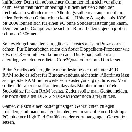
kniffeliger. Denn ein gebrauchter Computer lohnt sich vor allem
dann, wenn man nicht unbedingt auf dem neusten Stand der
Technik sein will oder muss. Allerdings sollte man auch nicht um
jeden Preis einen Gebrauchten kaufen. Höhere Ausgaben als 180€
bis 200€ lohnen sich für einen PC ohne Sonderausstattungen kaum.
Denn einfache Computer, die sich für Büroarbeiten eigenen gibt es
schon ab 250€ neu.
Soll es ein gebrauchter sein, gilt es als erstes auf den Prozessor zu
achten. Für Büroarbeiten reicht ein flotter Doppelkern-Prozessor wie
z.B. der i3 von Intel vollkommen aus. Die Finger sollte man
allerdings von den veralteten Core2Quad oder Core2Duo lassen.
Beim Arbeitsspeicher gilt: je mehr desto besser und unter 4GB
RAM sollte es selbst für Büroanwendung nicht sein. Allerdings lässt
sich gerade RAM mittlerweile sehr kostengünstig nachrüsten. Man
sollte dafür aber darauf achten, dass das Mainboard noch freie
Steckplätze für den RAM besitzt. Zudem sollte man Geräte meiden,
die noch den alten DDR-2 SDRAM (oder noch älter) nutzen.
Gamer, die sich einen kostengünstigen Gebrauchten zulegen
möchten, sind manchmal gut beraten, wenn sie auf einen Desktop-
PC mit einer High End Grafikkarte der vorrangegangen Generation
setzen.