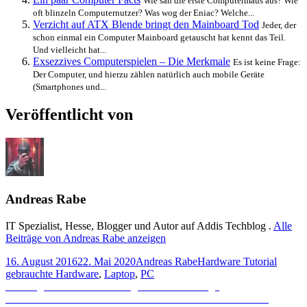
Wie sah die erste Computermaus aus? Wie
oft blinzeln Computernutzer? Was wog der Eniac? Welche...
Verzicht auf ATX Blende bringt den
Mainboard Tod
Jeder, der
schon einmal ein Computer Mainboard getauscht hat kennt das Teil.
Und vielleicht hat...
Exsezzives Computerspielen – Die Merkmale
Es ist keine Frage:
Der Computer, und hierzu zählen natürlich auch mobile Geräte
(Smartphones und...
Veröffentlicht von
Andreas Rabe
IT Spezialist, Hesse, Blogger und Autor auf Addis Techblog .
Alle
Beiträge von Andreas Rabe anzeigen
Veröffentlicht
Autor
Kategorien
Schlag
16. August 2016
22. Mai 2020
Andreas Rabe
Hardware Tutorial
am
gebrauchte Hardware
,
Laptop
,
PC
Beitragsnavigation
Vorheriger
Vorheriger
Hat Mobil-Gaming bald den Vorrang?
Nächster
Beitrag:
Nächster
Was dürfen wir als Nächstes von Grand Theft Auto