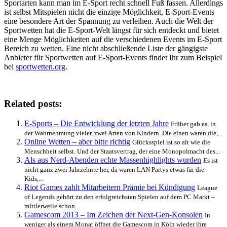
Sportarten kann man im E-Sport recht schnell Fuß fassen. Allerdings
ist selbst Mitspielen nicht die einzige Möglichkeit, E-Sport-Events
eine besondere Art der Spannung zu verleihen. Auch die Welt der
Sportwetten hat die E-Sport-Welt längst für sich entdeckt und bietet
eine Menge Möglichkeiten auf die verschiedenen Events im E-Sport
Bereich zu wetten. Eine nicht abschließende Liste der gängigste
Anbieter für Sportwetten auf E-Sport-Events findet Ihr zum Beispiel
bei
sportwetten.org
.
Related posts:
E-Sports – Die Entwicklung der letzten Jahre
Früher gab es, in
der Wahrnehmung vieler, zwei Arten von Kindern. Die einen waren die,...
Online Wetten – aber bitte richtig
Glücksspiel ist so alt wie die
Menschheit selbst. Und der Staatsvertrag, der eine Monopolmacht des...
Als aus Nerd-Abenden echte Massenhighlights wurden
Es ist
nicht ganz zwei Jahrzehnte her, da waren LAN Partys etwas für die
Kids,...
Riot Games zahlt Mitarbeitern Prämie bei Kündigung
League
of Legends gehört zu den erfolgreichsten Spielen auf dem PC Markt –
mittlerweile schon...
Gamescom 2013 – Im Zeichen der Next-Gen-Konsolen
In
weniger als einem Monat öffnet die Gamescom in Köln wieder ihre