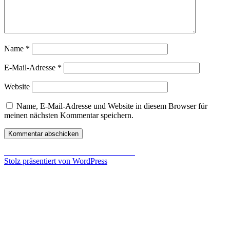
Name
*
E-Mail-Adresse
*
Website
Name, E-Mail-Adresse und Website in diesem Browser für
meinen nächsten Kommentar speichern.
Beitragsnavigation
Veröffentlicht in
Fallout 4
Launch Trailer
Stolz präsentiert von WordPress