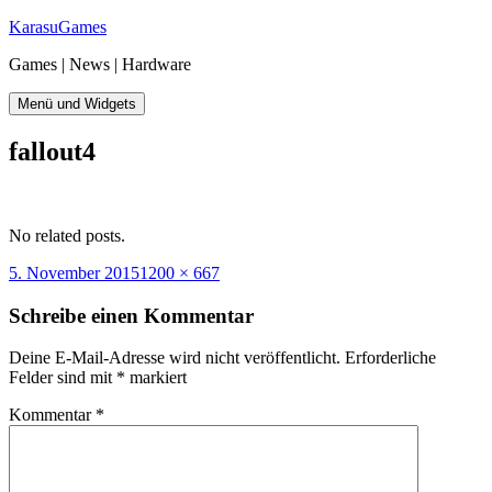
Zum
KarasuGames
Inhalt
Games | News | Hardware
springen
Menü und Widgets
fallout4
No related posts.
Veröffentlicht
Originalgröße
5. November 2015
1200 × 667
am
Schreibe einen Kommentar
Deine E-Mail-Adresse wird nicht veröffentlicht.
Erforderliche
Felder sind mit
*
markiert
Kommentar
*