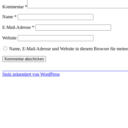
Kommentar
*
Name
*
E-Mail-Adresse
*
Website
Name, E-Mail-Adresse und Website in diesem Browser für meine
Beitragsnavigation
Veröffentlicht in
Minecraft Dokumentation auf Youtube und neuer Min
Stolz präsentiert von WordPress