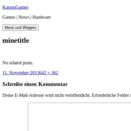
Zum
KarasuGames
Inhalt
Games | News | Hardware
springen
Menü und Widgets
minetitle
No related posts.
Veröffentlicht
Originalgröße
11. November 2013
642 × 362
am
Schreibe einen Kommentar
Deine E-Mail-Adresse wird nicht veröffentlicht.
Erforderliche Felder 