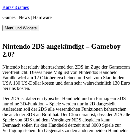
Zum
KarasuGames
Inhalt
Games | News | Hardware
springen
Menü und Widgets
Nintendo 2DS angekündigt – Gameboy
2.0?
Nintendo hat relativ überraschend den 2DS im Zuge der Gamescom
veröffentlicht. Dieses neue Mitglied von Nintendos Handheld-
Familie wird am 12.Oktober erscheinen und soll zum Start in den
USA 130 US-Dollar kosten und dann sehr wahrscheinlich 130 Euro
bei uns kosten.
Der 2DS ist dabei ein typischer Handheld und im Prinzip ein 3DS
nur ohne 3D-Funktion – Spiele werden nur in 2D dargestellt.
Außerdem soll der 2DS alle wesentlichen Funktionen beherrschen,
die auch der 3DS an Bord hat. Der Clou daran ist, dass der 2DS alle
Spiele von 3DS und dem Vorgänger NDS abspielen kann.
Demnach sollen für den Handheld derzeit rund 3000 Spiele zur
Verfügung stehen. Im Gegensatz zu den anderen beiden Handhelds