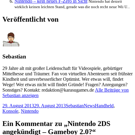
Nintendo – kein neues F-Zero in Sicht
Nintendo hat derzeit
wirklich keinen leichten Stand, gerade was die noch recht neue Wii U...
Veröffentlicht von
Sebastian
29 Jahre alt mit großer Leidenschaft für Videospiele, gebürtiger
Mittelhesse und Träumer. Fan von virtuellen Abenteuern seit frühster
Kindheit und unverbesserlicher Optimist. Wer etwas will, findet
Wege! Wer etwas nicht will findet Gründe! Fragen? Anregungen?
Sonstiges? Kontakt: redaktion@karasugames.de
Alle Beiträge von
Sebastian anzeigen
Veröffentlicht
Autor
Kategorien
Schlagwörter
29. August 2013
29. August 2013
Sebastian
News
Handheld
,
am
Konsole
,
Nintendo
Ein Kommentar zu „Nintendo 2DS
angekündigt – Gameboy 2.0?“