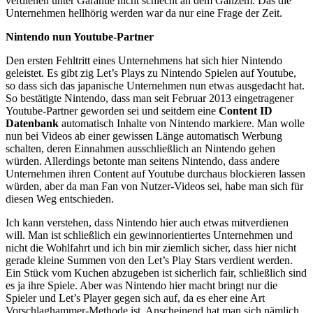
verdienen unter Garantie nicht schlecht an dem Ganzem. Das die
Unternehmen hellhörig werden war da nur eine Frage der Zeit.
Nintendo nun Youtube-Partner
Den ersten Fehltritt eines Unternehmens hat sich hier Nintendo
geleistet. Es gibt zig Let’s Plays zu Nintendo Spielen auf Youtube,
so dass sich das japanische Unternehmen nun etwas ausgedacht hat.
So bestätigte Nintendo, dass man seit Februar 2013 eingetragener
Youtube-Partner geworden sei und seitdem eine
Content ID
Datenbank
automatisch Inhalte von Nintendo markiere. Man wolle
nun bei Videos ab einer gewissen Länge automatisch Werbung
schalten, deren Einnahmen ausschließlich an Nintendo gehen
würden. Allerdings betonte man seitens Nintendo, dass andere
Unternehmen ihren Content auf Youtube durchaus blockieren lassen
würden, aber da man Fan von Nutzer-Videos sei, habe man sich für
diesen Weg entschieden.
Ich kann verstehen, dass Nintendo hier auch etwas mitverdienen
will. Man ist schließlich ein gewinnorientiertes Unternehmen und
nicht die Wohlfahrt und ich bin mir ziemlich sicher, dass hier nicht
gerade kleine Summen von den Let’s Play Stars verdient werden.
Ein Stück vom Kuchen abzugeben ist sicherlich fair, schließlich sind
es ja ihre Spiele. Aber was Nintendo hier macht bringt nur die
Spieler und Let’s Player gegen sich auf, da es eher eine Art
Vorschlaghammer-Methode ist. Anscheinend hat man sich nämlich