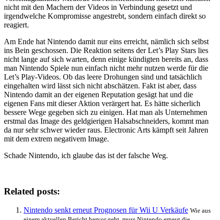
nicht mit den Machern der Videos in Verbindung gesetzt und
irgendwelche Kompromisse angestrebt, sondern einfach direkt so
reagiert.
Am Ende hat Nintendo damit nur eins erreicht, nämlich sich selbst
ins Bein geschossen. Die Reaktion seitens der Let’s Play Stars lies
nicht lange auf sich warten, denn einige kündigten bereits an, dass
man Nintendo Spiele nun einfach nicht mehr nutzen werde für die
Let’s Play-Videos. Ob das leere Drohungen sind und tatsächlich
eingehalten wird lässt sich nicht abschätzen. Fakt ist aber, dass
Nintendo damit an der eigenen Reputation gesägt hat und die
eigenen Fans mit dieser Aktion verärgert hat. Es hätte sicherlich
bessere Wege gegeben sich zu einigen. Hat man als Unternehmen
erstmal das Image des geldgierigen Halsabschneiders, kommt man
da nur sehr schwer wieder raus. Electronic Arts kämpft seit Jahren
mit dem extrem negativem Image.
Schade Nintendo, ich glaube das ist der falsche Weg.
Related posts:
Nintendo senkt erneut Prognosen für Wii U Verkäufe
Wie aus
einem aktuellen Bericht hervor geht, muss Nintendo erneut die