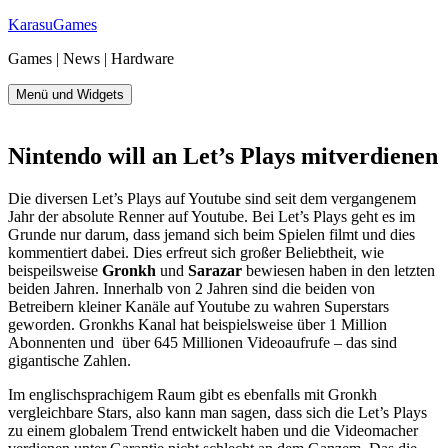
Zum
KarasuGames
Inhalt
Games | News | Hardware
springen
Menü und Widgets
Nintendo will an Let’s Plays mitverdienen
Die diversen Let’s Plays auf Youtube sind seit dem vergangenem
Jahr der absolute Renner auf Youtube. Bei Let’s Plays geht es im
Grunde nur darum, dass jemand sich beim Spielen filmt und dies
kommentiert dabei. Dies erfreut sich großer Beliebtheit, wie
beispeilsweise
Gronkh
und
Sarazar
bewiesen haben in den letzten
beiden Jahren. Innerhalb von 2 Jahren sind die beiden von
Betreibern kleiner Kanäle auf Youtube zu wahren Superstars
geworden. Gronkhs Kanal hat beispielsweise über 1 Million
Abonnenten und über 645 Millionen Videoaufrufe – das sind
gigantische Zahlen.
Im englischsprachigem Raum gibt es ebenfalls mit Gronkh
vergleichbare Stars, also kann man sagen, dass sich die Let’s Plays
zu einem globalem Trend entwickelt haben und die Videomacher